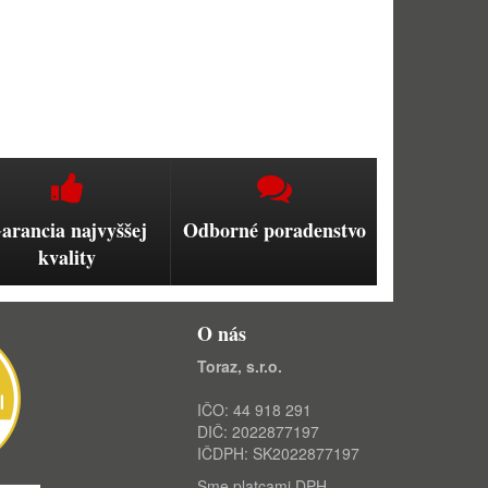
arancia najvyššej
Odborné poradenstvo
kvality
O nás
Toraz, s.r.o.
IČO: 44 918 291
DIČ: 2022877197
IČDPH: SK2022877197
Sme platcami DPH.