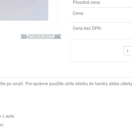
Pôvodná cena:
Cena:
Cena bez DPH:
žite po umytí.
Pre správne použitie utrite stierku do handry alebo utier
e z auta
ni