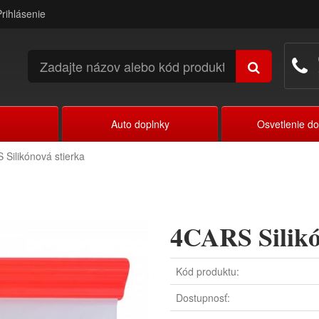
Prihlásenie
Auto doplnky
Osvetlenie d
Silikónová stierka
4CARS Silikó
Kód produktu:
Dostupnosť: