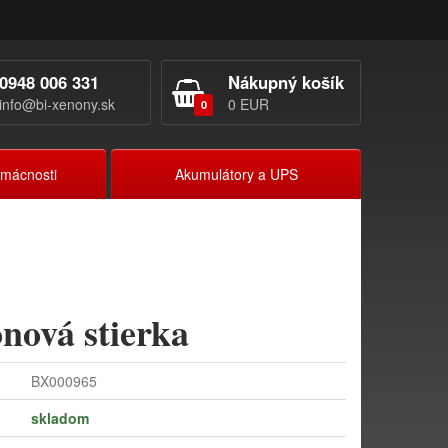
0948 006 331
Nákupný košík
info@bi-xenony.sk
0 EUR
0
omácnosti
Akumulátory a UPS
nová stierka
BX000965
skladom