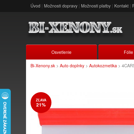
Úvod
|
Možnosti dopravy
|
Možnosti platby
|
Kontakt
|
Osvetlenie
Fólie
Bi-Xenony.sk
>
Auto doplnky
>
Autokozmetika
> 4CARS 
ZĽAVA
21%