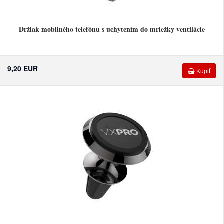
Držiak mobilného telefónu s uchytením do mriežky ventilácie
9,20 EUR
Kúpiť