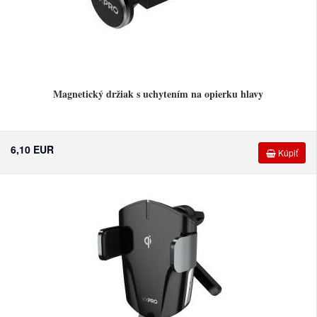
Magnetický držiak s uchytením na opierku hlavy
6,10 EUR
Kúpiť