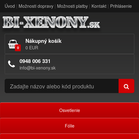
Úvod
|
Možnosti dopravy
|
Možnosti platby
|
Kontakt
|
Prihlásenie
Nákupný košík
0 EUR
0
0948 006 331
info@bi-xenony.sk
Osvetlenie
Fólie