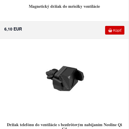
Magnetický držiak do mriežky ventilácie
6,10 EUR
Kúpiť
Držiak telefónu do ventilácie s bezdrôtovým nabíjaním Neoline Qi
C4