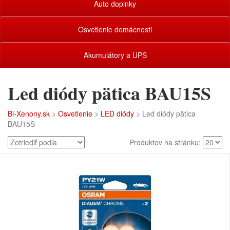
Auto doplnky
Osvetlenie domácnosti
Akumulátory a UPS
Led diódy pätica BAU15S
Bi-Xenony.sk
>
Osvetlenie
>
LED diódy
> Led diódy pätica
BAU15S
Produktov na stránku: