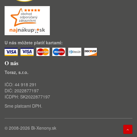
U nás môžete platiť kartami:
O nás
Toraz, s.r.o.
IČO: 44 918 291
DIČ: 2022877197
IČDPH: SK2022877197
Sme platcami DPH.
© 2008-2026
Bi-Xenony.sk