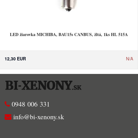
LED žiarovka MICHIBA, BAU15s CANBUS, žltá, 1ks HL 515A
12,30 EUR
N/A
0948 006 331
info@bi-xenony.sk