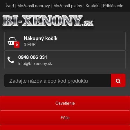
Úvod
|
Možnosti dopravy
|
Možnosti platby
|
Kontakt
|
Prihlásenie
Nákupný košík
0 EUR
0
0948 006 331
info@bi-xenony.sk
Osvetlenie
Fólie