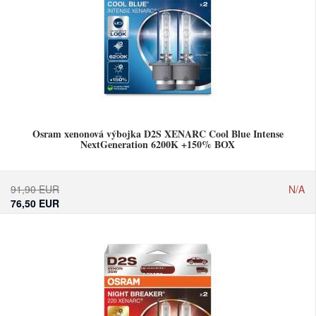
Osram xenonová výbojka D2S XENARC Cool Blue Intense
NextGeneration 6200K +150% BOX
91,90 EUR
N/A
76,50 EUR