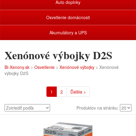
Auto doplnky
Osvetlenie domácnosti
Akumulátory a UPS
Xenónové výbojky D2S
Bi-Xenony.sk
>
Osvetlenie
>
Xenónové výbojky
> Xenónové
výbojky D2S
1
2
Ďalšia >
Produktov na stránku: