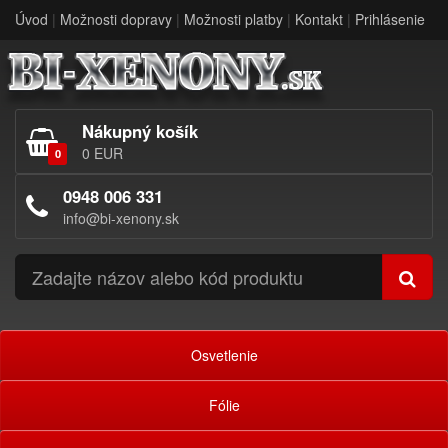
Úvod
|
Možnosti dopravy
|
Možnosti platby
|
Kontakt
|
Prihlásenie
Nákupný košík
0 EUR
0
0948 006 331
info@bi-xenony.sk
Osvetlenie
Fólie