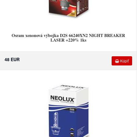
Osram xenonová výbojka D2S 66240XN2 NIGHT BREAKER
LASER +220% 1ks
48 EUR
Kúpiť