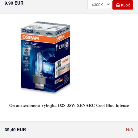
9,90 EUR
Kúpiť
Osram xenonová výbojka D2S 35W XENARC Cool Blue Intense
39,40 EUR
N/A