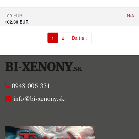
109 EUR
N/A
102,30 EUR
1
2
Ďalšia >
0948 006 331
info@bi-xenony.sk