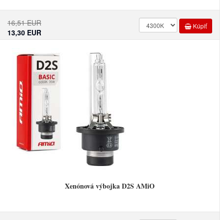
16,51 EUR
Kúpiť
13,30 EUR
Xenónová výbojka D2S AMiO