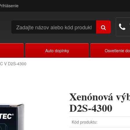
Prihlásenie
Auto doplnky
Osvetlenie d
EC V D2S-4300
Xenónová v
D2S-4300
Kód produktu: