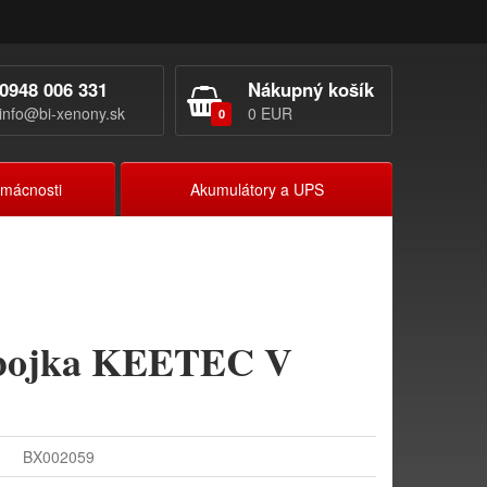
0948 006 331
Nákupný košík
info@bi-xenony.sk
0 EUR
0
omácnosti
Akumulátory a UPS
ýbojka KEETEC V
BX002059