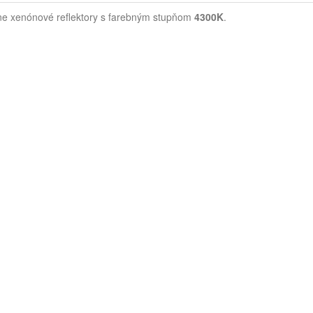
lne xenónové reflektory s farebným stupňom
4300K
.