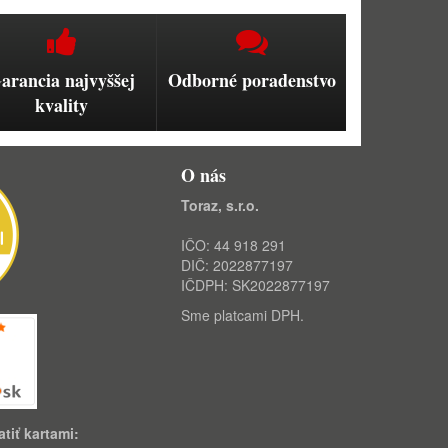
arancia najvyššej
Odborné poradenstvo
kvality
O nás
Toraz, s.r.o.
IČO: 44 918 291
DIČ: 2022877197
IČDPH: SK2022877197
Sme platcami DPH.
tiť kartami: