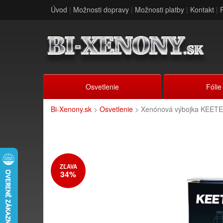
Úvod
|
Možnosti dopravy
|
Možnosti platby
|
Kontakt
|
Osvetlenie
Fólie
Bi-Xenony.sk
>
Osvetlenie
> Xenónová výbojka KEET
ZĽAVA
34%