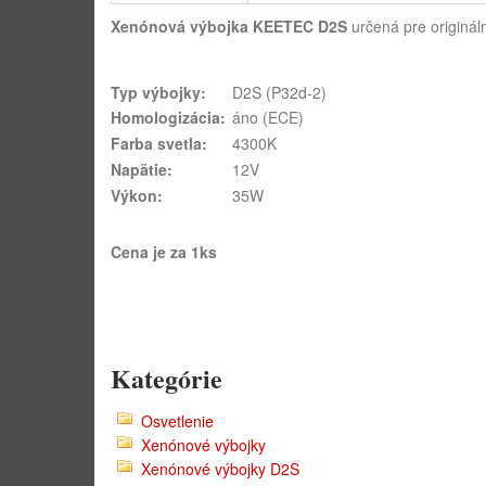
Xenónová výbojka KEETEC D2S
určená pre originá
Typ výbojky:
D2S (P32d-2)
Homologizácia:
áno (ECE)
Farba svetla:
4300K
Napätie:
12V
Výkon:
35W
Cena je za 1ks
Kategórie
Osvetlenie
Xenónové výbojky
Xenónové výbojky D2S