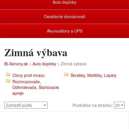
Auto doplnky
Osvetlenie domácnosti
Akumulátory a UPS
Zimná výbava
Bi-Xenony.sk
>
Auto doplnky
> Zimná výbava
Clony proti mrazu
Škrabky, Metličky, Lopaty
Rozmrazovače,
Odhmlievače, Štartovacie
spreje
Produktov na stránku: