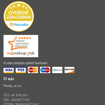
U nás môžete platiť kartami:
O nás
Toraz, s.r.o.
IČO: 44 918 291
DIČ: 2022877197
IČDPH: SK2022877197