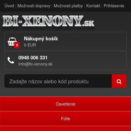
Úvod
|
Možnosti dopravy
|
Možnosti platby
|
Kontakt
|
Prihlásenie
Nákupný košík
0 EUR
0
0948 006 331
info@bi-xenony.sk
Osvetlenie
Fólie