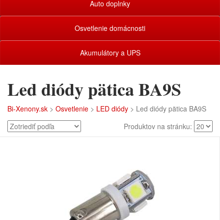
Auto doplnky
Osvetlenie domácnosti
Akumulátory a UPS
Led diódy pätica BA9S
Bi-Xenony.sk
>
Osvetlenie
>
LED diódy
> Led diódy pätica BA9S
Produktov na stránku: