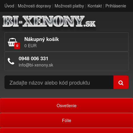
Úvod
|
Možnosti dopravy
|
Možnosti platby
|
Kontakt
|
Prihlásenie
Nákupný košík
0 EUR
0
0948 006 331
info@bi-xenony.sk
Osvetlenie
Fólie