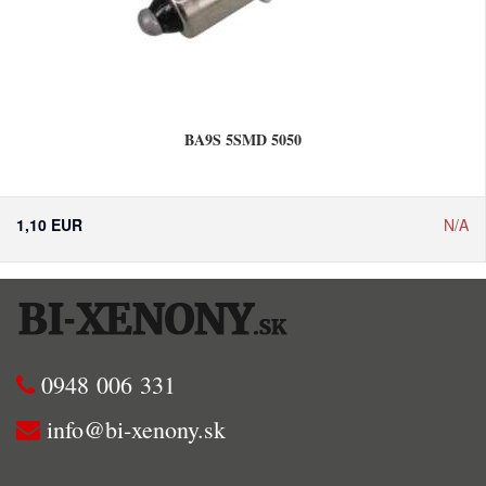
BA9S 5SMD 5050
1,10 EUR
N/A
0948 006 331
info@bi-xenony.sk