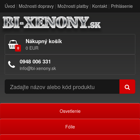
Úvod
|
Možnosti dopravy
|
Možnosti platby
|
Kontakt
|
Prihlásenie
Nákupný košík
0 EUR
0
0948 006 331
info@bi-xenony.sk
Osvetlenie
Fólie