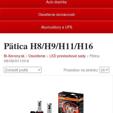
Auto doplnky
Osvetlenie domácnosti
Akumulátory a UPS
Pätica H8/H9/H11/H16
Bi-Xenony.sk
>
Osvetlenie
>
LED prestavbové sady
> Pätica
H8/H9/H11/H16
Produktov na stránku: