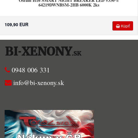
Osram H16 SMART NIGHT BREAKER LED +330%
64219DWNBSM-2HB 6000K 2ks
109,90 EUR
Kúpiť
0948 006 331
info@bi-xenony.sk