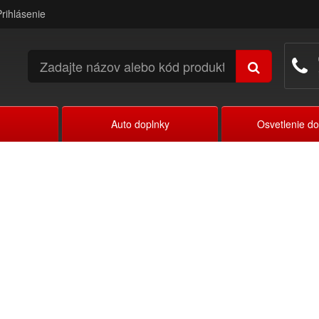
Prihlásenie
Auto doplnky
Osvetlenie d