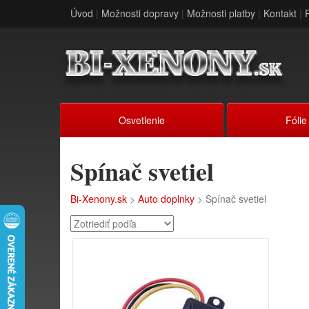
Úvod
|
Možnosti dopravy
|
Možnosti platby
|
Kontakt
|
Osvetlenie
Fólie
Spínač svetiel
Bi-Xenony.sk
>
Auto doplnky
> Spínač svetiel