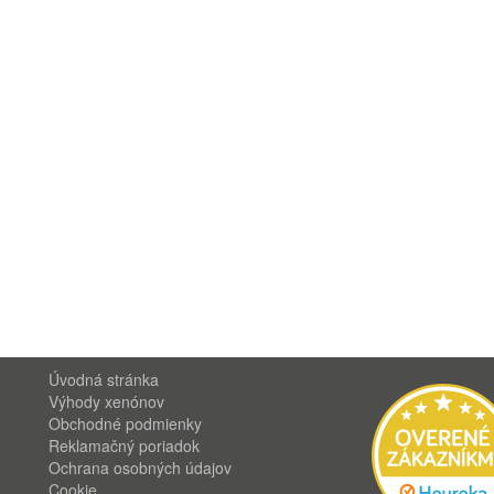
Úvodná stránka
Výhody xenónov
Obchodné podmienky
Reklamačný poriadok
Ochrana osobných údajov
Cookie