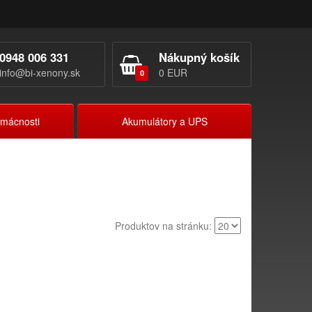
0948 006 331
Nákupný košík
info@bi-xenony.sk
0 EUR
0
omácnosti
Akumulátory a UPS
Produktov na stránku: