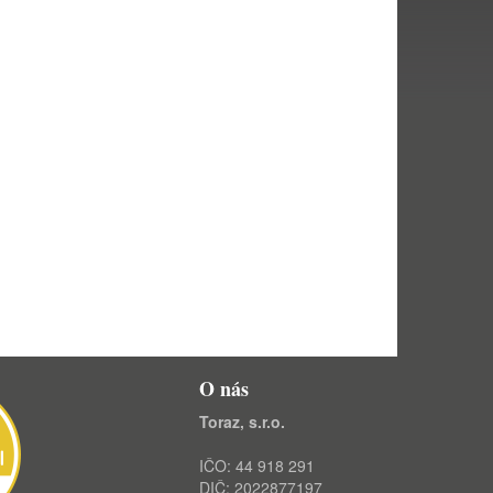
O nás
Toraz, s.r.o.
IČO: 44 918 291
DIČ: 2022877197