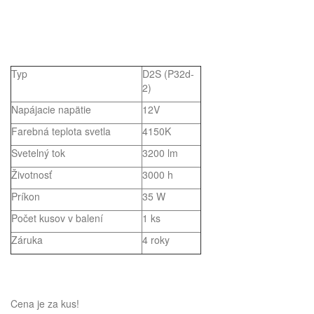
Typ
D2S (P32d-
2)
Napájacie napätie
12V
Farebná teplota svetla
4150K
Svetelný tok
3200 lm
Životnosť
3000 h
Príkon
35 W
Počet kusov v balení
1 ks
Záruka
4 roky
Cena je za kus!