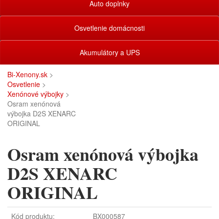
Auto doplnky
Osvetlenie domácnosti
Akumulátory a UPS
Bi-Xenony.sk
>
Osvetlenie
>
Xenónové výbojky
>
Osram xenónová
výbojka D2S XENARC
ORIGINAL
Osram xenónová výbojka
D2S XENARC
ORIGINAL
Kód produktu:
BX000587