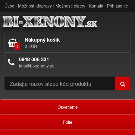
Úvod
|
Možnosti dopravy
|
Možnosti platby
|
Kontakt
|
Prihlásenie
Nákupný košík
0 EUR
0
0948 006 331
info@bi-xenony.sk
Osvetlenie
Fólie