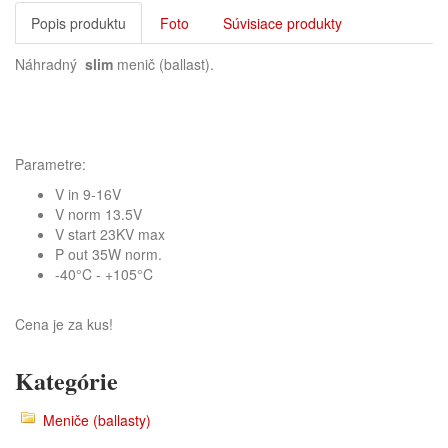
Popis produktu
Foto
Súvisiace produkty
Náhradný
slim
menič (ballast).
Parametre:
V in 9-16V
V norm 13.5V
V start 23KV max
P out 35W norm.
-40°C - +105°C
Cena je za kus!
Kategórie
Meniče (ballasty)