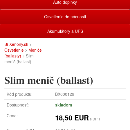
Auto doplnky
Osvetlenie domácnosti
Akumulátory a UPS
Bi-Xenony.sk
>
Osvetlenie
>
Meniče
(ballasty)
> Slim
menič (ballast)
Slim menič (ballast)
Kód produktu:
BX000129
Dostupnosť:
skladom
Cena:
18,50 EUR
s DPH