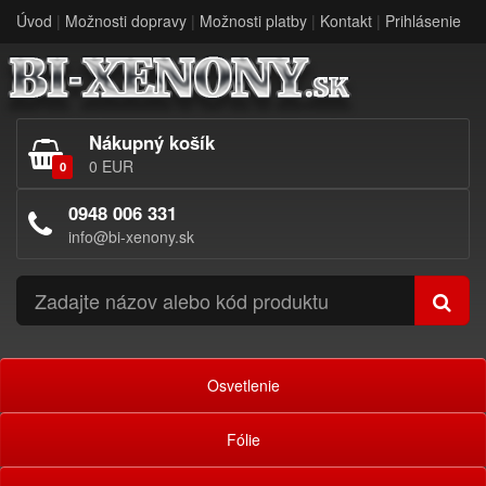
Úvod
|
Možnosti dopravy
|
Možnosti platby
|
Kontakt
|
Prihlásenie
Nákupný košík
0 EUR
0
0948 006 331
info@bi-xenony.sk
Osvetlenie
Fólie