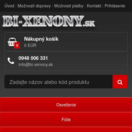
Úvod
|
Možnosti dopravy
|
Možnosti platby
|
Kontakt
|
Prihlásenie
Nákupný košík
0 EUR
0
0948 006 331
info@bi-xenony.sk
Osvetlenie
Fólie