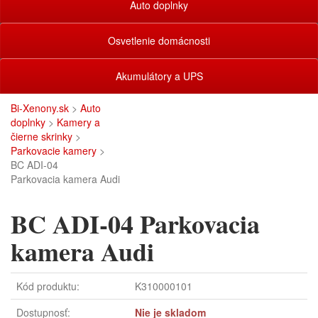
Auto doplnky
Osvetlenie domácnosti
Akumulátory a UPS
Bi-Xenony.sk
>
Auto
doplnky
>
Kamery a
čierne skrinky
>
Parkovacie kamery
>
BC ADI-04
Parkovacia kamera Audi
BC ADI-04 Parkovacia
kamera Audi
Kód produktu:
K310000101
Dostupnosť:
Nie je skladom