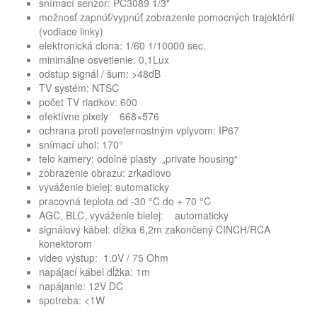
snímací senzor: PC3089 1/3"
možnosť zapnúť/vypnúť zobrazenie pomocných trajektórií
(vodiace linky)
elektronická clona: 1/60 1/10000 sec.
minimálne osvetlenie: 0,1Lux
odstup signál / šum: >48dB
TV systém: NTSC
počet TV riadkov: 600
efektívne pixely 668×576
ochrana proti poveternostným vplyvom: IP67
snímací uhol: 170°
telo kamery: odolné plasty „private housing“
zobrazenie obrazu: zrkadlovo
vyváženie bielej: automaticky
pracovná teplota od -30 °C do + 70 °C
AGC, BLC, vyváženie bielej: automaticky
signálový kábel: dĺžka 6,2m zakončený CINCH/RCA
konektorom
video výstup: 1.0V / 75 Ohm
napájací kábel dĺžka: 1m
napájanie: 12V DC
spotreba: <1W