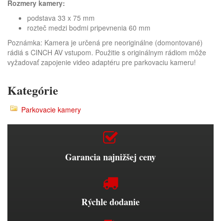
Rozmery kamery:
podstava 33 x 75 mm
rozteč medzi bodmi pripevnenia 60 mm
Poznámka: Kamera je určená pre neoriginálne (domontované)
rádiá s CINCH AV vstupom. Použitie s originálnym rádiom môže
vyžadovať zapojenie video adaptéru pre parkovaciu kameru!
Kategórie
Parkovacie kamery
Garancia najnižšej ceny
Rýchle dodanie