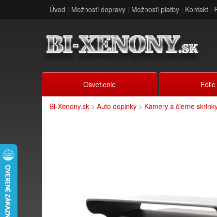
Úvod
|
Možnosti dopravy
|
Možnosti platby
|
Kontakt
|
Osvetlenie
Fólie
Bi-Xenony.sk
>
Auto doplnky
>
Kamery a čierne skrink