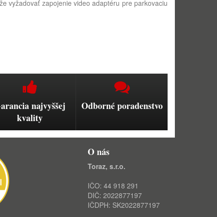
e vyžadovať zapojenie video adaptéru pre parkovaciu
arancia najvyššej
Odborné poradenstvo
kvality
O nás
Toraz, s.r.o.
IČO: 44 918 291
DIČ: 2022877197
IČDPH: SK2022877197