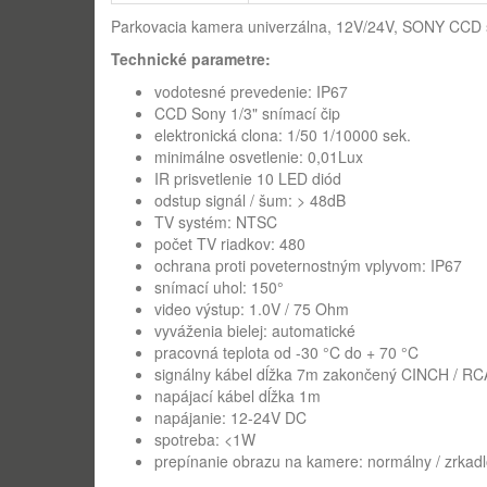
Parkovacia kamera univerzálna, 12V/24V, SONY CCD sen
Technické parametre:
vodotesné prevedenie: IP67
CCD Sony 1/3" snímací čip
elektronická clona: 1/50 1/10000 sek.
minimálne osvetlenie: 0,01Lux
IR prisvetlenie 10 LED diód
odstup signál / šum: > 48dB
TV systém: NTSC
počet TV riadkov: 480
ochrana proti poveternostným vplyvom: IP67
snímací uhol: 150°
video výstup: 1.0V / 75 Ohm
vyváženia bielej: automatické
pracovná teplota od -30 °C do + 70 °C
signálny kábel dĺžka 7m zakončený CINCH / RC
napájací kábel dĺžka 1m
napájanie: 12-24V DC
spotreba: <1W
prepínanie obrazu na kamere: normálny / zrkad