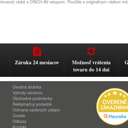
tované) rádiá s CINCH AV vstupom. Použitie s originálnym rádiom môž
Záruka 24 mesiacov
Možnosť vrátenia
G
tovaru do 14 dní
Úvodná stránka
Výhody xenónov
Obchodné podmienky
Reklamačný poriadok
Ochrana osobných údajov
Cookie
Odkazy
Kontakt