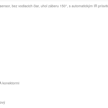
sor, bez vodiacich čiar, uhol záberu 150°, s automatickým IR prísvit
A konektormi
lový