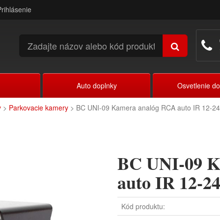
Prihlásenie
Auto doplnky
Osvetlenie d
y
>
Parkovacie kamery
> BC UNI-09 Kamera analóg RCA auto IR 12-2
BC UNI-09 K
auto IR 12-2
Kód produktu: