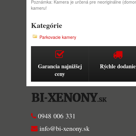
Poznámka: Kamera je určená pre neoriginálne (domon
kameru!
Kategórie
Parkovacie kamery
Garancia najnižšej
Rýchle dodanie
ceny
0948 006 331
info@bi-xenony.sk