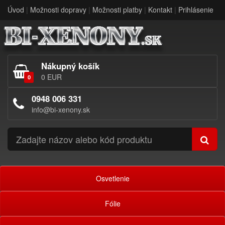
Úvod
|
Možnosti dopravy
|
Možnosti platby
|
Kontakt
|
Prihlásenie
Nákupný košík
0 EUR
0
0948 006 331
info@bi-xenony.sk
Osvetlenie
Fólie