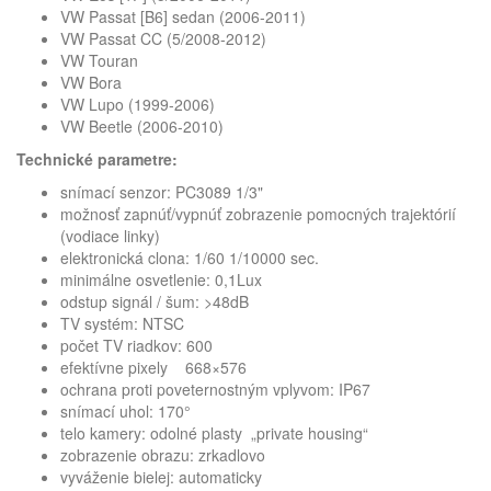
VW Passat [B6] sedan (2006-2011)
VW Passat CC (5/2008-2012)
VW Touran
VW Bora
VW Lupo (1999-2006)
VW Beetle (2006-2010)
Technické parametre:
snímací senzor: PC3089 1/3"
možnosť zapnúť/vypnúť zobrazenie pomocných trajektórií
(vodiace linky)
elektronická clona: 1/60 1/10000 sec.
minimálne osvetlenie: 0,1Lux
odstup signál / šum: >48dB
TV systém: NTSC
počet TV riadkov: 600
efektívne pixely 668×576
ochrana proti poveternostným vplyvom: IP67
snímací uhol: 170°
telo kamery: odolné plasty „private housing“
zobrazenie obrazu: zrkadlovo
vyváženie bielej: automaticky