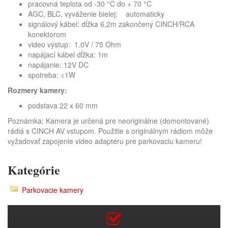
pracovná teplota od -30 °C do + 70 °C
AGC, BLC, vyváženie bielej: automaticky
signálový kábel: dĺžka 6,2m zakončený CINCH/RCA
konektorom
video výstup: 1.0V / 75 Ohm
napájací kábel dĺžka: 1m
napájanie: 12V DC
spotreba: <1W
Rozmery kamery:
podstava 22 x 60 mm
Poznámka: Kamera je určená pre neoriginálne (domontované)
rádiá s CINCH AV vstupom. Použitie s originálnym rádiom môže
vyžadovať zapojenie video adaptéru pre parkovaciu kameru!
Kategórie
Parkovacie kamery