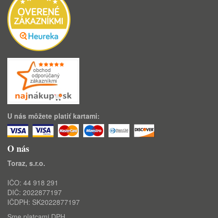
U nás môžete platiť kartami:
O nás
Toraz, s.r.o.
IČO: 44 918 291
DIČ: 2022877197
IČDPH: SK2022877197
Sme platcami DPH.