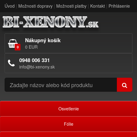
Úvod
|
Možnosti dopravy
|
Možnosti platby
|
Kontakt
|
Prihlásenie
Nákupný košík
0 EUR
0
0948 006 331
info@bi-xenony.sk
Osvetlenie
Fólie