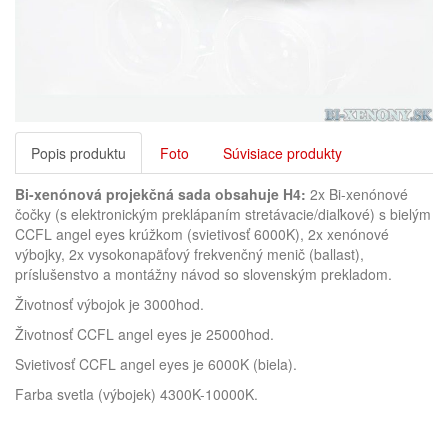
Popis produktu
Foto
Súvisiace produkty
Bi-xenónová projekčná sada
obsahuje H4:
2x Bi-xenónové
čočky (s elektronickým preklápaním stretávacie/diaľkové) s bielým
CCFL angel eyes krúžkom (svietivosť 6000K), 2x xenónové
výbojky, 2x vysokonapäťový frekvenčný menič (ballast),
príslušenstvo a montážny návod so slovenským prekladom.
Životnosť výbojok je 3000hod.
Životnosť CCFL angel eyes je 25000hod.
Svietivosť CCFL angel eyes je 6000K (biela).
Farba svetla (výbojek) 4300K-10000K.