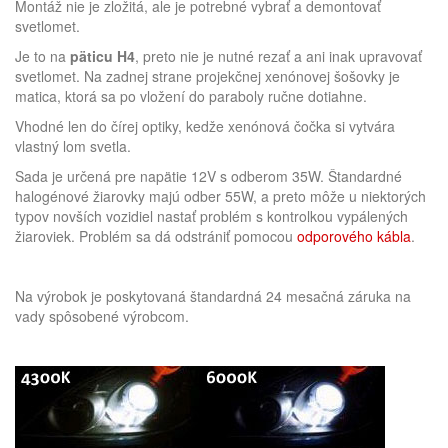
Montáž nie je zložitá, ale je potrebné vybrať a demontovať
svetlomet.
Je to na
päticu H4
, preto nie je nutné rezať a ani inak upravovať
svetlomet. Na zadnej strane projekčnej xenónovej šošovky je
matica, ktorá sa po vložení do paraboly ručne dotiahne.
Vhodné len do čírej optiky, kedže xenónová čočka si vytvára
vlastný lom svetla.
Sada je určená pre napätie 12V s odberom 35W. Štandardné
halogénové žiarovky majú odber 55W, a preto môže u niektorých
typov novších vozidiel nastať problém s kontrolkou vypálených
žiaroviek. Problém sa dá odstrániť pomocou
odporového kábla
.
Na výrobok je poskytovaná štandardná 24 mesačná záruka na
vady spôsobené výrobcom.