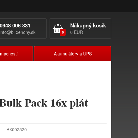
0948 006 331
Nákupný košík
info@bi-xenony.sk
0 EUR
0
omácnosti
Akumulátory a UPS
Bulk Pack 16x plát
BX002520