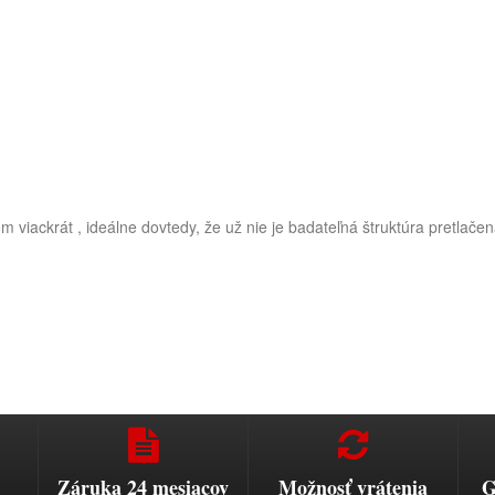
m viackrát , ideálne dovtedy, že už nie je badateľná štruktúra pretlačená
Záruka 24 mesiacov
Možnosť vrátenia
G