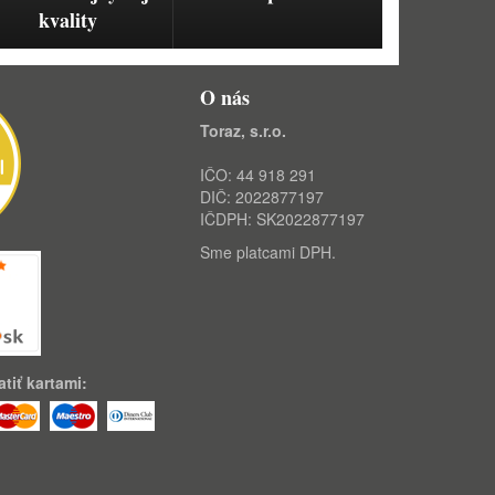
kvality
O nás
Toraz, s.r.o.
IČO: 44 918 291
DIČ: 2022877197
IČDPH: SK2022877197
Sme platcami DPH.
tiť kartami: