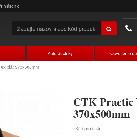
Prihlásenie
Auto doplnky
Osvetlenie d
 16x plát 370x500mm
CTK Practic 
370x500mm
Kód produktu: