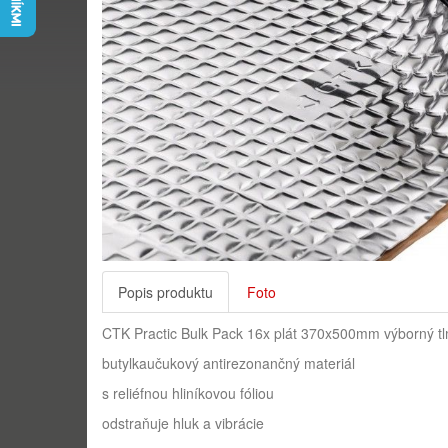
Popis produktu
Foto
CTK Practic Bulk Pack 16x plát 370x500mm výborný tlmia
butylkaučukový antirezonančný materiál
s reliéfnou hliníkovou fóliou
odstraňuje hluk a vibrácie