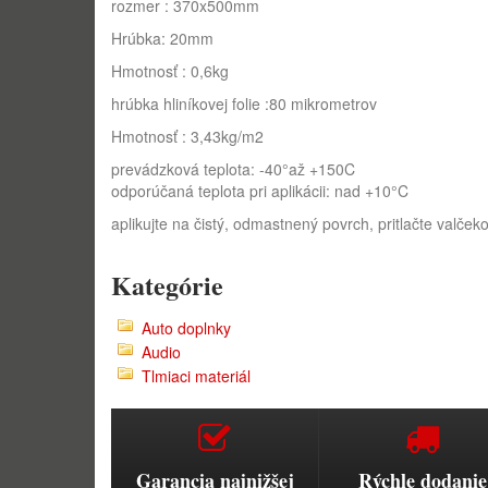
rozmer : 370x500mm
Hrúbka: 20mm
Hmotnosť : 0,6kg
hrúbka hliníkovej folie :80 mikrometrov
Hmotnosť : 3,43kg/m2
prevádzková teplota: -40°až +150C
odporúčaná teplota pri aplikácii: nad +10°C
aplikujte na čistý, odmastnený povrch, pritlačte valčeko
Kategórie
Auto doplnky
Audio
Tlmiaci materiál
Garancia najnižšej
Rýchle dodanie