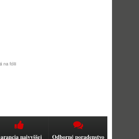
 na fólii
arancia najvyššej
Odborné poradenstvo