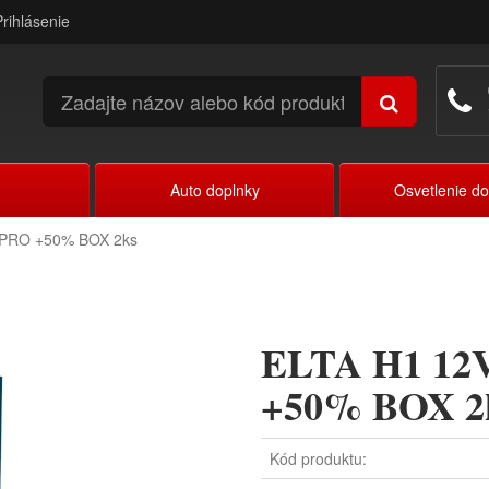
Prihlásenie
Auto doplnky
Osvetlenie d
 PRO +50% BOX 2ks
ELTA H1 12V
+50% BOX 2
Kód produktu: