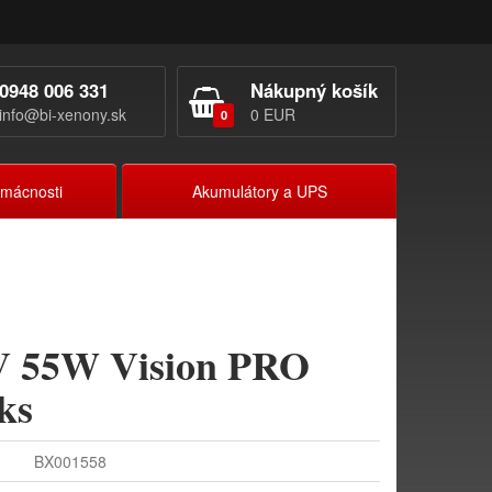
0948 006 331
Nákupný košík
info@bi-xenony.sk
0 EUR
0
omácnosti
Akumulátory a UPS
 55W Vision PRO
ks
BX001558