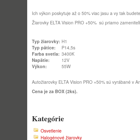
Ich výkon poskytuje až o 50% viac jasu a vy tak budete
Žiarovky ELTA Vision PRO +50% sú priamo zameniteľné
Typ žiarovky:
H1
Typ pätice:
P14,5s
Farba svetla:
3400K
Napätie:
12V
Výkon:
55W
Autožiarovky ELTA Vision PRO +50% sú vyrábané v An
Cena je za BOX (2ks).
Kategórie
Osvetlenie
Halogénové žiarovky