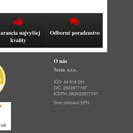
arancia najvyššej
Odborné poradenstvo
kvality
O nás
Toraz, s.r.o.
IČO: 44 918 291
DIČ: 2022877197
IČDPH: SK2022877197
Sme platcami DPH.