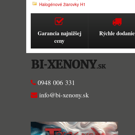
Halogénové žiarovky H1
Garancia najnižšej
Rýchle dodanie
ceny
0948 006 331
info@bi-xenony.sk