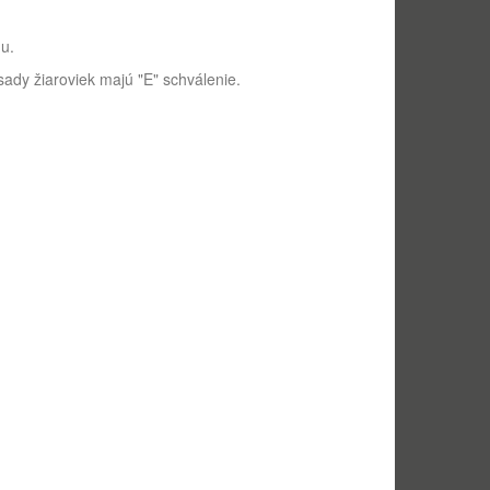
du.
dy žiaroviek majú "E" schválenie.