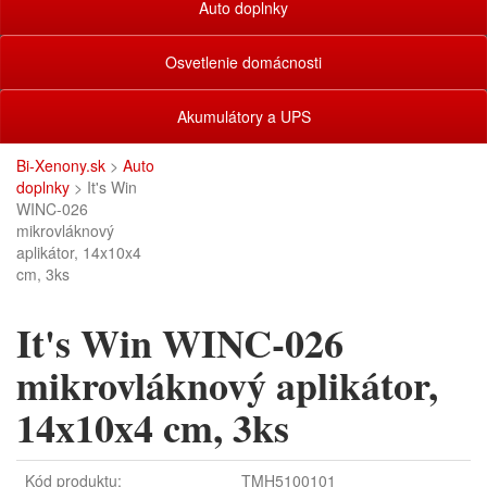
Auto doplnky
Osvetlenie domácnosti
Akumulátory a UPS
Bi-Xenony.sk
>
Auto
doplnky
> It's Win
WINC-026
mikrovláknový
aplikátor, 14x10x4
cm, 3ks
It's Win WINC-026
mikrovláknový aplikátor,
14x10x4 cm, 3ks
Kód produktu:
TMH5100101