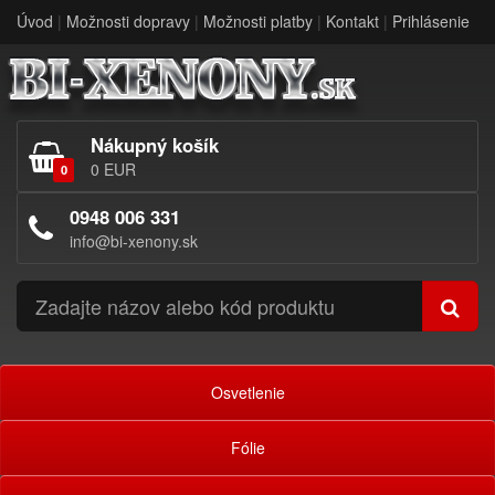
Úvod
|
Možnosti dopravy
|
Možnosti platby
|
Kontakt
|
Prihlásenie
Nákupný košík
0 EUR
0
0948 006 331
info@bi-xenony.sk
Osvetlenie
Fólie