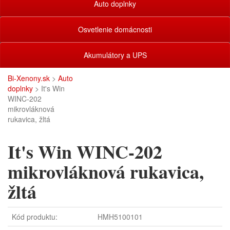
Auto doplnky
Osvetlenie domácnosti
Akumulátory a UPS
Bi-Xenony.sk
>
Auto
doplnky
> It's Win
WINC-202
mikrovláknová
rukavica, žltá
It's Win WINC-202
mikrovláknová rukavica,
žltá
Kód produktu:
HMH5100101