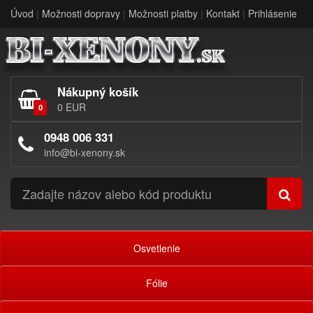
Úvod
|
Možnosti dopravy
|
Možnosti platby
|
Kontakt
|
Prihlásenie
Nákupný košík
0 EUR
0
0948 006 331
info@bi-xenony.sk
Osvetlenie
Fólie