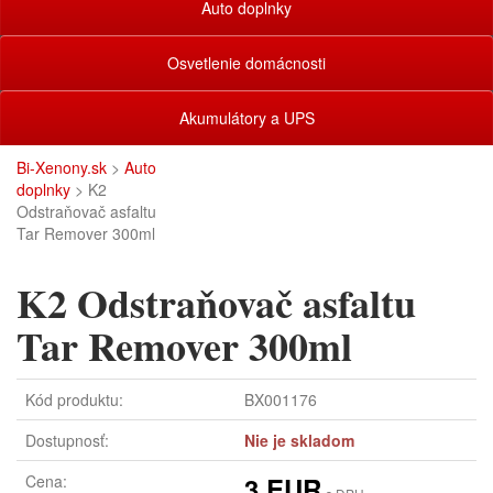
Auto doplnky
Osvetlenie domácnosti
Akumulátory a UPS
Bi-Xenony.sk
>
Auto
doplnky
> K2
Odstraňovač asfaltu
Tar Remover 300ml
K2 Odstraňovač asfaltu
Tar Remover 300ml
Kód produktu:
BX001176
Dostupnosť:
Nie je skladom
Cena:
3 EUR