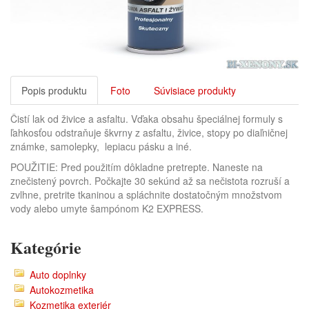
Popis produktu
Foto
Súvisiace produkty
Čistí lak od živice a asfaltu. Vďaka obsahu špeciálnej formuly s
ľahkosťou odstraňuje škvrny z asfaltu, živice, stopy po diaľničnej
známke, samolepky, lepiacu pásku a iné.
POUŽITIE: Pred použitím dôkladne pretrepte. Naneste na
znečistený povrch. Počkajte 30 sekúnd až sa nečistota rozruší a
zvlhne, pretrite tkaninou a spláchnite dostatočným množstvom
vody alebo umyte šampónom K2 EXPRESS.
Kategórie
Auto doplnky
Autokozmetika
Kozmetika exteriér