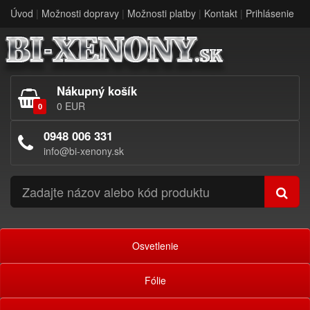
Úvod
|
Možnosti dopravy
|
Možnosti platby
|
Kontakt
|
Prihlásenie
Nákupný košík
0 EUR
0
0948 006 331
info@bi-xenony.sk
Osvetlenie
Fólie