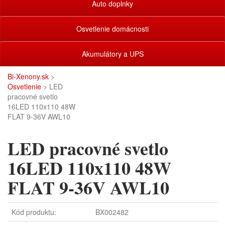
Auto doplnky
Osvetlenie domácnosti
Akumulátory a UPS
Bi-Xenony.sk
>
Osvetlenie
> LED
pracovné svetlo
16LED 110x110 48W
FLAT 9-36V AWL10
LED pracovné svetlo
16LED 110x110 48W
FLAT 9-36V AWL10
Kód produktu:
BX002482