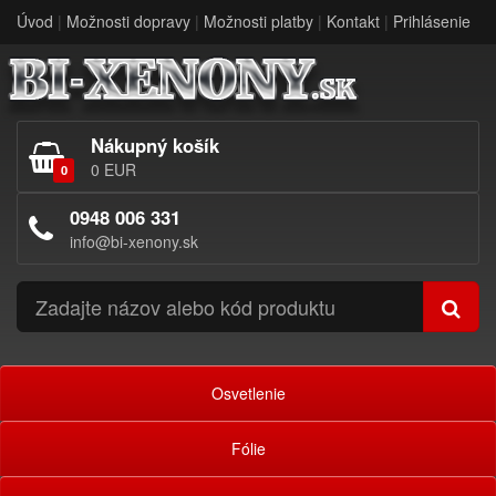
Úvod
|
Možnosti dopravy
|
Možnosti platby
|
Kontakt
|
Prihlásenie
Nákupný košík
0 EUR
0
0948 006 331
info@bi-xenony.sk
Osvetlenie
Fólie