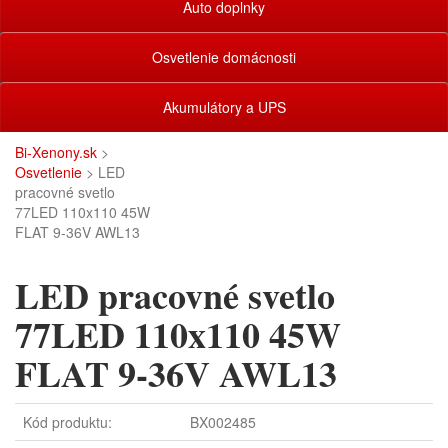
Auto doplnky
Osvetlenie domácnosti
Akumulátory a UPS
Bi-Xenony.sk
>
Osvetlenie
> LED
pracovné svetlo
77LED 110x110 45W
FLAT 9-36V AWL13
LED pracovné svetlo
77LED 110x110 45W
FLAT 9-36V AWL13
Kód produktu:
BX002485