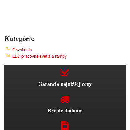
Kategórie
Osvetlenie
LED pracovné svetlá a rampy
Garancia najnižšej ceny
Rýchle dodanie