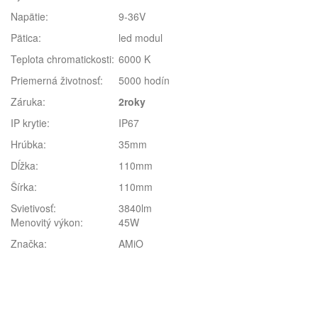
Napätie:
9-36V
Pätica:
led modul
Teplota chromatickosti:
6000 K
Priemerná životnosť:
5000 hodín
Záruka:
2roky
IP krytie:
IP67
Hrúbka:
35mm
Dĺžka:
110mm
Šírka:
110mm
Svietivosť:
3840lm
Menovitý výkon:
45W
Značka:
AMiO