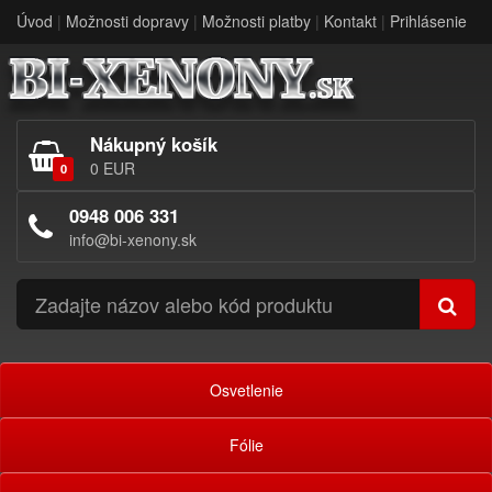
Úvod
|
Možnosti dopravy
|
Možnosti platby
|
Kontakt
|
Prihlásenie
Nákupný košík
0 EUR
0
0948 006 331
info@bi-xenony.sk
Osvetlenie
Fólie