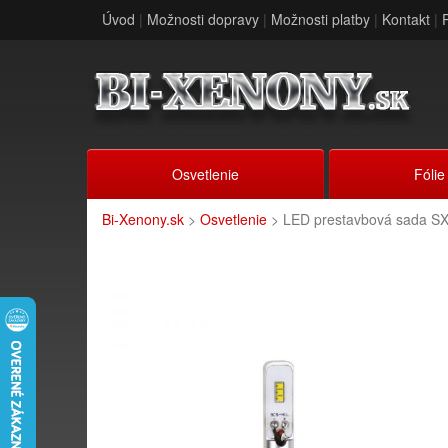
Úvod
|
Možnosti dopravy
|
Možnosti platby
|
Kontakt
|
Osvetlenie
Fólie
Bi-Xenony.sk
>
Osvetlenie
> LED prestavbová sada S