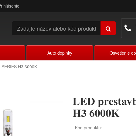
Prihlásenie
Auto doplnky
Osvetlenie d
X SERIES H3 6000K
LED prestav
H3 6000K
Kód produktu: