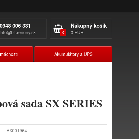
0948 006 331
Nákupný košík
info@bi-xenony.sk
0 EUR
0
omácnosti
Akumulátory a UPS
bová sada SX SERIES
BX001964