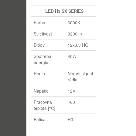
LED H3 SX SERIES
Farba
6000K
Svietivosť
3200lm
Diódy
12x3.3 HQ
Spotreba
40W
energie
Rádio
Neruší signál
rádia
Napätie
12V
Pracovná
~60
teplota [°C]
Pätica
H3