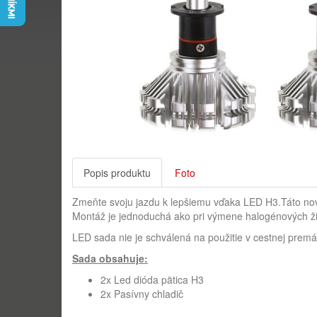
Popis produktu
Foto
Zmeňte svoju jazdu k lepšiemu vďaka LED H3.Táto novo
Montáž je jednoduchá ako pri výmene halogénových ži
LED sada nie je schválená na použitie v cestnej premá
Sada obsahuje:
2x Led dióda pätica H3
2x Pasívny chladič