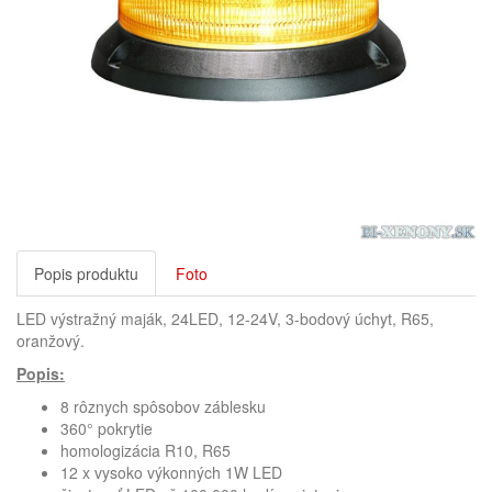
Popis produktu
Foto
LED výstražný maják, 24LED, 12-24V, 3-bodový úchyt, R65,
oranžový.
Popis:
8 rôznych spôsobov záblesku
360° pokrytie
homologizácia R10, R65
12 x vysoko výkonných 1W LED