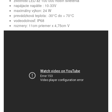
životnosť LED až 100 000 hodín svietenia
napájacie napätie : 10-33V
maximálny výkon: 24 W
prevádzková teplota: -30°C do + 70°C
vodeodolnosť: IP68
rozmery: 11cm priemer x 4,75cm V