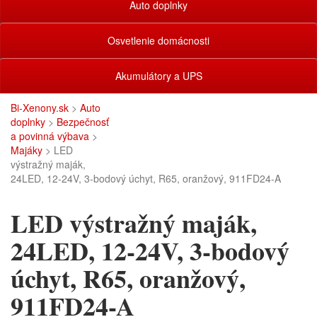
Auto doplnky
Osvetlenie domácnosti
Akumulátory a UPS
Bi-Xenony.sk
>
Auto
doplnky
>
Bezpečnosť
a povinná výbava
>
Majáky
> LED
výstražný maják,
24LED, 12-24V, 3-bodový úchyt, R65, oranžový, 911FD24-A
LED výstražný maják,
24LED, 12-24V, 3-bodový
úchyt, R65, oranžový,
911FD24-A