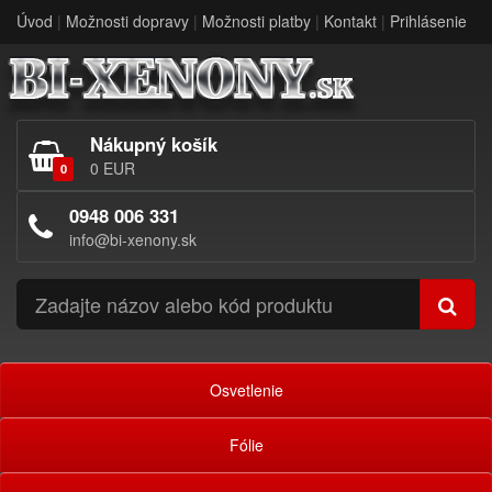
Úvod
|
Možnosti dopravy
|
Možnosti platby
|
Kontakt
|
Prihlásenie
Nákupný košík
0 EUR
0
0948 006 331
info@bi-xenony.sk
Osvetlenie
Fólie