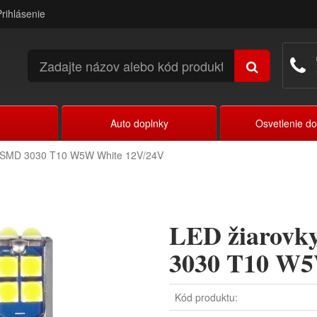
Prihlásenie
Auto doplnky
Osvetlenie d
0SMD 3030 T10 W5W White 12V/24V
LED žiarov
3030 T10 W5
Kód produktu: