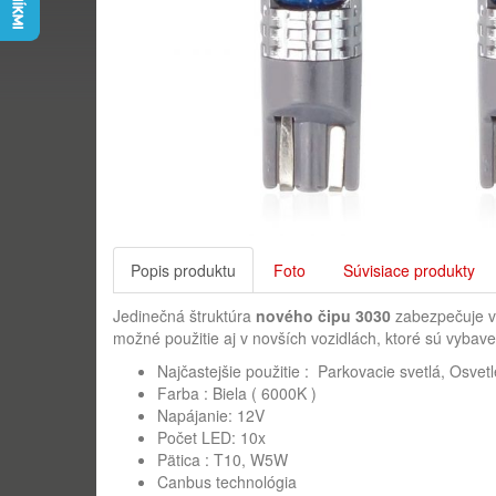
Popis produktu
Foto
Súvisiace produkty
Jedinečná štruktúra
nového čipu 3030
zabezpečuje vy
možné použitie aj v novších vozidlách, ktoré sú vybave
Najčastejšie použitie : Parkovacie svetlá, Osvet
Farba : Biela ( 6000K )
Napájanie: 12V
Počet LED: 10x
Pätica : T10, W5W
Canbus technológia