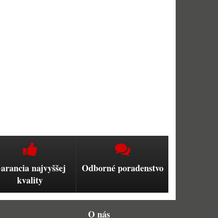
arancia najvyššej
Odborné poradenstvo
kvality
O nás