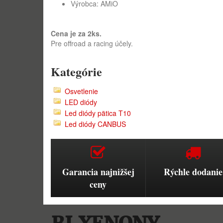
Výrobca: AMiO
Cena je za 2ks.
Pre offroad a racing účely.
Kategórie
Osvetlenie
LED diódy
Led diódy pätica T10
Led diódy CANBUS
Garancia najnižšej
Rýchle dodanie
ceny