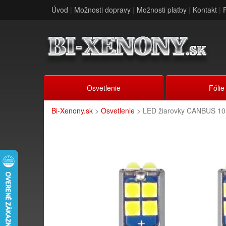
Úvod
|
Možnosti dopravy
|
Možnosti platby
|
Kontakt
|
Osvetlenie
Fólie
Bi-Xenony.sk
>
Osvetlenie
> LED žiarovky CANBUS 1