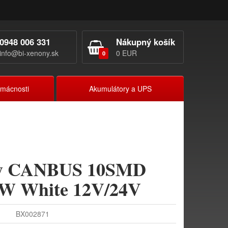
0948 006 331
Nákupný košík
info@bi-xenony.sk
0 EUR
0
omácnosti
Akumulátory a UPS
ky CANBUS 10SMD
W White 12V/24V
BX002871