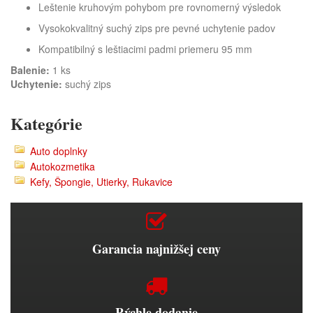
Leštenie kruhovým pohybom pre rovnomerný výsledok
Vysokokvalitný suchý zips pre pevné uchytenie padov
Kompatibilný s leštiacimi padmi priemeru 95 mm
Balenie:
1 ks
Uchytenie:
suchý zips
Kategórie
Auto doplnky
Autokozmetika
Kefy, Špongie, Utierky, Rukavice
Garancia najnižšej ceny
Rýchle dodanie