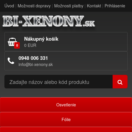
Úvod
|
Možnosti dopravy
|
Možnosti platby
|
Kontakt
|
Prihlásenie
Nákupný košík
0 EUR
0
0948 006 331
info@bi-xenony.sk
Osvetlenie
Fólie