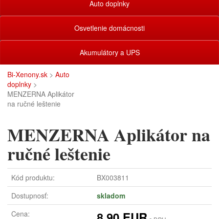
Auto doplnky
Osvetlenie domácnosti
Akumulátory a UPS
Bi-Xenony.sk
>
Auto
doplnky
>
MENZERNA Aplikátor
na ručné leštenie
MENZERNA Aplikátor na
ručné leštenie
Kód produktu:
BX003811
Dostupnosť:
skladom
Cena:
8,90 EUR