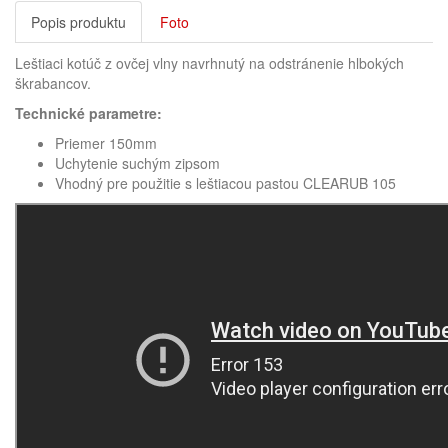
Popis produktu
Foto
Leštiaci kotúč z ovčej vlny navrhnutý na odstránenie hlbokých
škrabancov.
Technické parametre:
Priemer 150mm
Uchytenie suchým zipsom
Vhodný pre použitie s leštiacou pastou CLEARUB 105