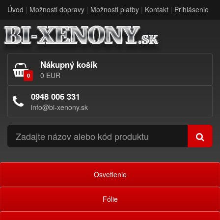
Úvod
|
Možnosti dopravy
|
Možnosti platby
|
Kontakt
|
Prihlásenie
Nákupný košík
0 EUR
0
0948 006 331
info@bi-xenony.sk
Osvetlenie
Fólie