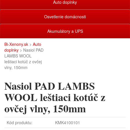
Auto doplnky
Osvetlenie domácnosti
Akumulátory a UPS
Bi-Xenony.sk
>
Auto
doplnky
> Nasiol PAD
LAMBS WOOL
leštiaci kotúč z ovčej
vlny, 150mm
Nasiol PAD LAMBS
WOOL leštiaci kotúč z
ovčej vlny, 150mm
Kód produktu:
KMK4100101