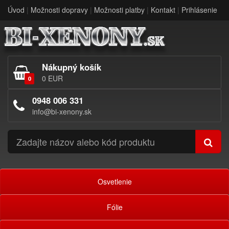
Úvod
|
Možnosti dopravy
|
Možnosti platby
|
Kontakt
|
Prihlásenie
Nákupný košík
0 EUR
0
0948 006 331
info@bi-xenony.sk
Osvetlenie
Fólie