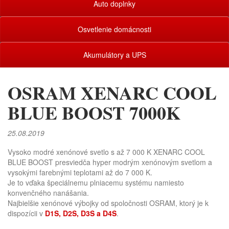
Auto doplnky
Osvetlenie domácnosti
Akumulátory a UPS
OSRAM XENARC COOL
BLUE BOOST 7000K
25.08.2019
Vysoko modré xenónové svetlo s až 7 000 K XENARC COOL
BLUE BOOST presviedča hyper modrým xenónovým svetlom a
vysokými farebnými teplotami až do 7 000 K.
Je to vďaka špeciálnemu plniacemu systému namiesto
konvenčného nanášania.
Najbielšie xenónové výbojky od spoločnosti OSRAM, ktorý je k
dispozícii v
D1S, D2S, D3S a D4S
.