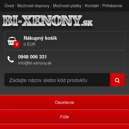
Úvod
|
Možnosti dopravy
|
Možnosti platby
|
Kontakt
|
Prihlásenie
Nákupný košík
0 EUR
0
0948 006 331
info@bi-xenony.sk
Osvetlenie
Fólie