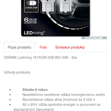
Popis produktu
Foto
Súvisiace produkty
OSRAM Ledriving 7915CW-02B W21/5W - 2ks
Výhody produktu:
Záruka 6 rokov
Neselektívne osvetlenie vďaka homogénnemu svetlu
Bezúdržbové vďaka dlhej životnosti až 5.000 h
Až o 80% nižšia spotreba energie (v porovnaní so
štandardnými žiarovkami)