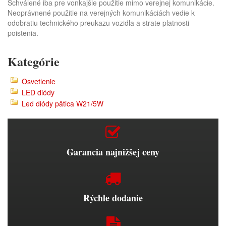
Schválené iba pre vonkajšie použitie mimo verejnej komunikácie.
Neoprávnené použitie na verejných komunikáciách vedie k
odobratiu technického preukazu vozidla a strate platnosti
poistenia.
Kategórie
Osvetlenie
LED diódy
Led diódy pätica W21/5W
Garancia najnižšej ceny
Rýchle dodanie