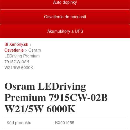
Auto doplnky
Osvetlenie domácnosti
Akumulátory a UPS
Bi-Xenony.sk
>
Osvetlenie
> Osram
LEDriving Premium
7915CW-02B
W21/5W 6000K
Osram LEDriving
Premium 7915CW-02B
W21/5W 6000K
Kód produktu:
BX001055