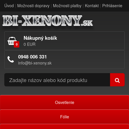
Úvod
|
Možnosti dopravy
|
Možnosti platby
|
Kontakt
|
Prihlásenie
Nákupný košík
0 EUR
0
0948 006 331
info@bi-xenony.sk
Osvetlenie
Fólie