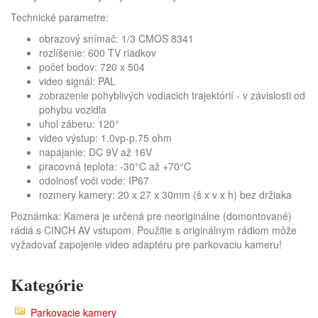
Technické parametre:
obrazový snímač: 1/3 CMOS 8341
rozlíšenie: 600 TV riadkov
počet bodov: 720 x 504
video signál: PAL
zobrazenie pohyblivých vodiacich trajektórií - v závislosti od
pohybu vozidla
uhol záberu: 120°
video výstup: 1.0vp-p.75 ohm
napájanie: DC 9V až 16V
pracovná teplota: -30°C až +70°C
odolnosť voči vode: IP67
rozmery kamery: 20 x 27 x 30mm (š x v x h) bez držiaka
Poznámka: Kamera je určená pre neoriginálne (domontované)
rádiá s CINCH AV vstupom. Použitie s originálnym rádiom môže
vyžadovať zapojenie video adaptéru pre parkovaciu kameru!
Kategórie
Parkovacie kamery