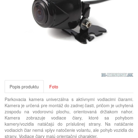
Popis produktu
Foto
Parkovacia kamera univerzálna s aktívnymi vodiacimi čiarami.
Kamera je určená pre montáž do zadnej časti, pričom je uchytená
zospodu na vodorovnú plochu, orientovaná držiakom nahor.
Kamera zobrazuje vodiace čiary, ktoré sa pohybom
kamery/vozidla natáčajú do príslušnej strany. Na natáčanie
vodiacich čiar nemá vplyv natočenie volantu, ale pohyb vozidla do
strany. Vodiace čiary majú orientačný charakter.