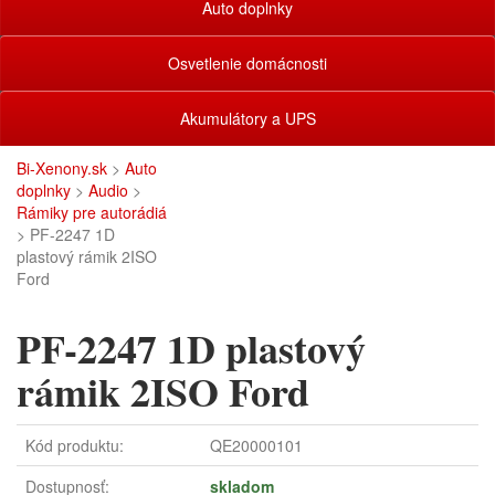
Auto doplnky
Osvetlenie domácnosti
Akumulátory a UPS
Bi-Xenony.sk
>
Auto
doplnky
>
Audio
>
Rámiky pre autorádiá
> PF-2247 1D
plastový rámik 2ISO
Ford
PF-2247 1D plastový
rámik 2ISO Ford
Kód produktu:
QE20000101
Dostupnosť:
skladom