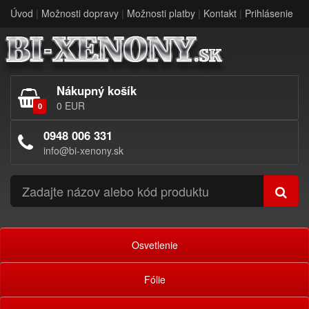
Úvod
|
Možnosti dopravy
|
Možnosti platby
|
Kontakt
|
Prihlásenie
Nákupný košík
0 EUR
0
0948 006 331
info@bi-xenony.sk
Osvetlenie
Fólie