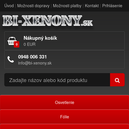
Úvod
|
Možnosti dopravy
|
Možnosti platby
|
Kontakt
|
Prihlásenie
Nákupný košík
0 EUR
0
0948 006 331
info@bi-xenony.sk
Osvetlenie
Fólie