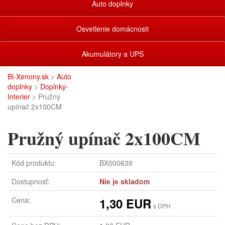
Auto doplnky
Osvetlenie domácnosti
Akumulátory a UPS
Bi-Xenony.sk
>
Auto
doplnky
>
Doplnky-
Interier
> Pružný
upínač 2x100CM
Pružný upínač 2x100CM
Kód produktu:
BX000639
Dostupnosť:
Nie je skladom
Cena:
1,30 EUR
s DPH