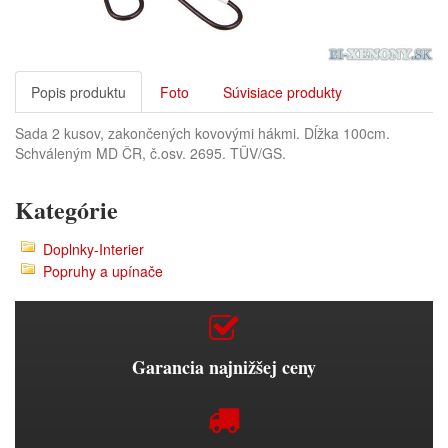
Popis produktu
Foto
Súvisiace produkty
Sada 2 kusov, zakončených kovovými hákmi. Dĺžka 100cm.
Schváleným MD ČR, č.osv. 2695. TÜV/GS.
Kategórie
Doplnky-Interier
Popruhy a upínače
Garancia najnižšej ceny