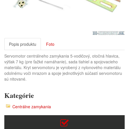
Popis produktu
Foto
Servomotor centrálneho zamykania 5-vodičový, otočná hlavica,
výtlak 7 kg (pre ťažké namáhanie), sada tiahiel a spojovacieho
materiálu. Kryt servomotoru je vyrobený z nylonového materiálu
odolnému voči mrazom a spoje jednotlivých súčastí servomotoru
sú nitované.
Kategórie
Centrálne zamykania