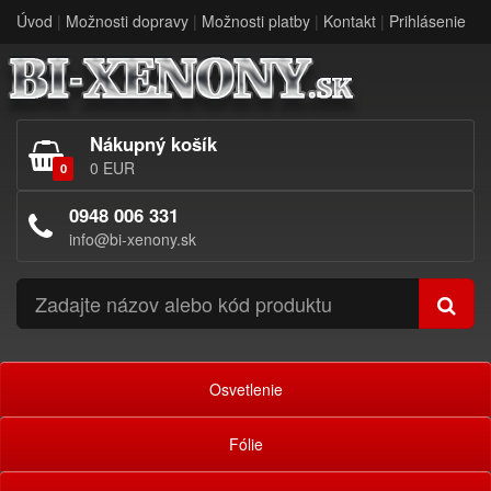
Úvod
|
Možnosti dopravy
|
Možnosti platby
|
Kontakt
|
Prihlásenie
Nákupný košík
0 EUR
0
0948 006 331
info@bi-xenony.sk
Osvetlenie
Fólie