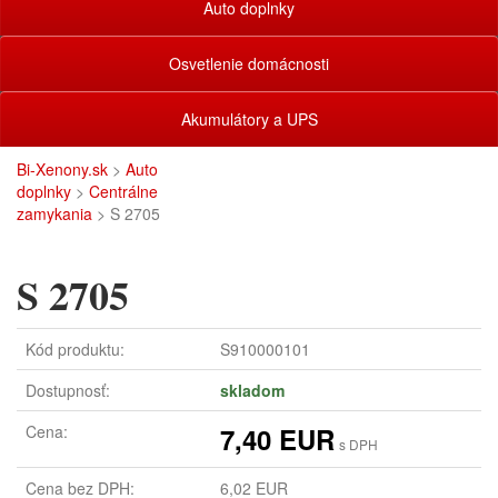
Auto doplnky
Osvetlenie domácnosti
Akumulátory a UPS
Bi-Xenony.sk
>
Auto
doplnky
>
Centrálne
zamykania
> S 2705
S 2705
Kód produktu:
S910000101
Dostupnosť:
skladom
Cena:
7,40 EUR
s DPH
Cena bez DPH:
6,02 EUR