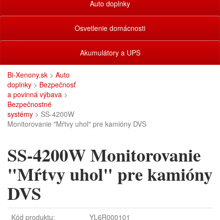
Auto doplnky
Osvetlenie domácnosti
Akumulátory a UPS
Bi-Xenony.sk
>
Auto
doplnky
>
Bezpečnosť
a povinná výbava
>
Bezpečnostné
systémy
> SS-4200W
Monitorovanie "Mŕtvy uhol" pre kamióny DVS
SS-4200W Monitorovanie
"Mŕtvy uhol" pre kamióny
DVS
Kód produktu:
YL6R000101