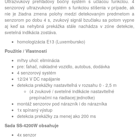
Ultrazvukový prehľadový bočný systém s učiacou funkciou. 4
senzorový ultrazvukový systém s funkciou stíšenia v prípade, ak
nie je žiadna zmena polohy medzi detekovaným predmetom a
senzorom po dobu 4 s, zvukový signál bzučiaku sa potom vypne
aj keď sa nehybná prekážka stále nachádza v zóne detekcie,
svetelná indikácia zostáva.
homologizácia E13 (Luxembursko)
Použitie / Vlastnosti
mŕtvy uhol: eliminácia
pre: ťahač, nákladné vozidlo, autobus, dodávka
4 senzorový systém
12/24 V DC napájanie
detekcia prekážky nastaviteľná v rozsahu 0 - 2,5 m
(4 zvukové / svetelné indikácie nastaviteľné
prepínačmi na riadiacej jednotke)
montáž senzorov pod nárazník i do nárazníka
1x spínaný výstup
detekcia prekážky za menej ako 200 ms
Sada SS-4200W obsahuje
4x senzor