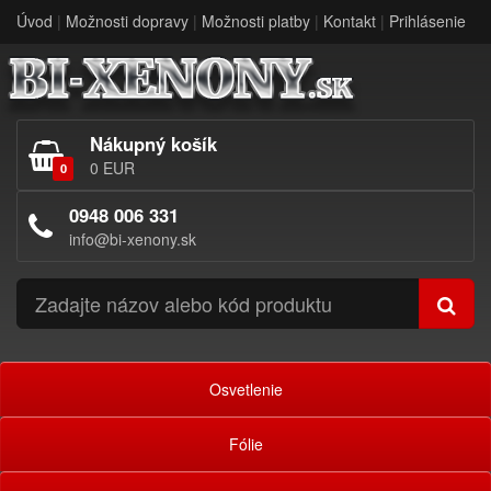
Úvod
|
Možnosti dopravy
|
Možnosti platby
|
Kontakt
|
Prihlásenie
Nákupný košík
0 EUR
0
0948 006 331
info@bi-xenony.sk
Osvetlenie
Fólie