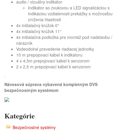
audio / vizuálny indikátor
Indikátor so zvukovou a LED signalizáciou s
indikáciou vzdialenosti prekážky s možnosťou
zníženia hlasitosti
4x inštalačný krúžok 0°
4x inštalačný krúžok 11°
4x inštalačná podložka pre montáž pod nadstavbu /
nárazník
Vodeodolné prevedenie riadiacej jednotky
10 m prepojovací kábel k indikátoru
4 x 4,5m prepojovací kábel k senzorom
2 x 2,5 m prepojovací kábel k senzorom
.
Návesová súprava vybavená kompletným DVS
bezpečnostným systémom
Kategórie
Bezpečnostné systémy