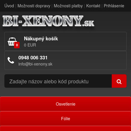
Úvod
|
Možnosti dopravy
|
Možnosti platby
|
Kontakt
|
Prihlásenie
Nákupný košík
0 EUR
0
0948 006 331
info@bi-xenony.sk
Osvetlenie
Fólie