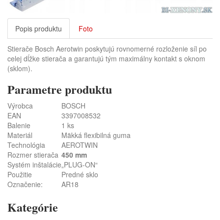
Popis produktu
Foto
Stierače Bosch Aerotwin poskytujú rovnomerné rozloženie síl po
celej dĺžke stierača a garantujú tým maximálny kontakt s oknom
(sklom).
Parametre produktu
Výrobca
BOSCH
EAN
3397008532
Balenie
1 ks
Materiál
Mäkká flexibilná guma
Technológia
AEROTWIN
Rozmer stierača
450 mm
Systém inštalácie
„PLUG-ON“
Použitie
Predné sklo
Označenie:
AR18
Kategórie