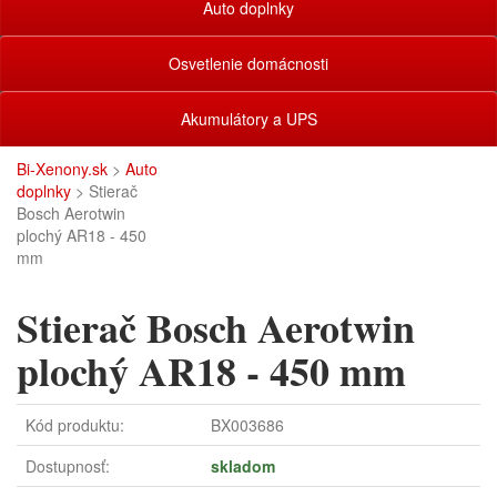
Auto doplnky
Osvetlenie domácnosti
Akumulátory a UPS
Bi-Xenony.sk
>
Auto
doplnky
> Stierač
Bosch Aerotwin
plochý AR18 - 450
mm
Stierač Bosch Aerotwin
plochý AR18 - 450 mm
Kód produktu:
BX003686
Dostupnosť:
skladom