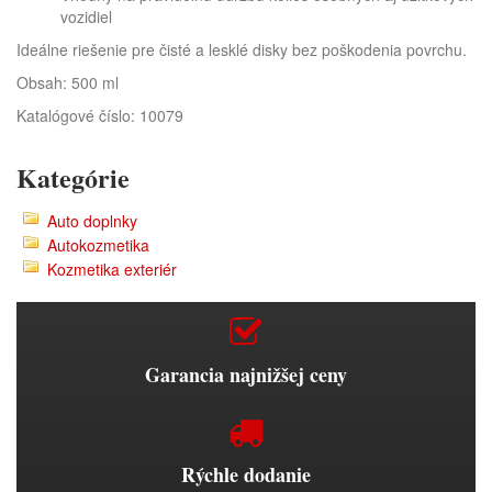
vozidiel
Ideálne riešenie pre čisté a lesklé disky bez poškodenia povrchu.
Obsah: 500 ml
Katalógové číslo:
10079
Kategórie
Auto doplnky
Autokozmetika
Kozmetika exteriér
Garancia najnižšej ceny
Rýchle dodanie