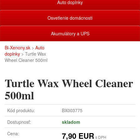
Auto doplnky
Osvetlenie domácnosti
Akumulátory a UPS
Bi-Xenony.sk
>
Auto
doplnky
> Turtle Wax
Wheel Cleaner 500ml
Turtle Wax Wheel Cleaner
500ml
Kód produktu:
BX003775
Dostupnosť:
skladom
Cena:
7,90 EUR
s DPH