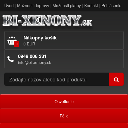
Úvod
|
Možnosti dopravy
|
Možnosti platby
|
Kontakt
|
Prihlásenie
Nákupný košík
0 EUR
0
0948 006 331
info@bi-xenony.sk
Osvetlenie
Fólie