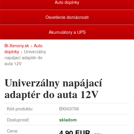
Auto doplnky
Osvetlenie domácnosti
Akumulátory a UPS
Bi-Xenony.sk
>
Auto
doplnky
> Univerzálny
napájací adaptér do
auta 12V
Univerzálny napájací
adaptér do auta 12V
Kód produktu:
BX003756
Dostupnosť:
skladom
Cena:
4,90 EUR