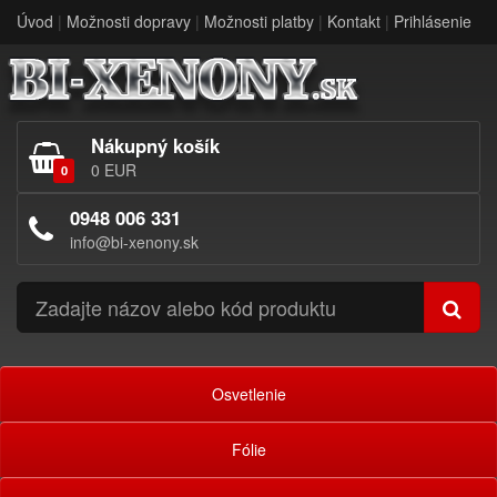
Úvod
|
Možnosti dopravy
|
Možnosti platby
|
Kontakt
|
Prihlásenie
Nákupný košík
0 EUR
0
0948 006 331
info@bi-xenony.sk
Osvetlenie
Fólie