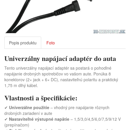
Popis produktu
Foto
Univerzálny napájací adaptér do auta
Tento univerzálny napájací adaptér sa postará o pohodlné
napájanie drobných spotrebičov vo vašom aute. Ponúka 8
konektorov (2× jack + 6× DC), nastaviteľnú polaritu a praktický
1,75 m dlhý kábel.
Vlastnosti a špecifikácie:
✔
Univerzálne použitie
– vhodný pre napájanie rôznych
drobných zariadení v aute
✔
Nastaviteľné výstupné napätie
– 1,5/3,0/4,5/6,0/7,5/9/12 V
(prepínačom)