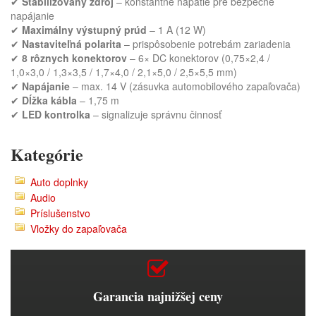
✔
Stabilizovaný zdroj
– konštantné napätie pre bezpečné
napájanie
✔
Maximálny výstupný prúd
– 1 A (12 W)
✔
Nastaviteľná polarita
– prispôsobenie potrebám zariadenia
✔
8 rôznych konektorov
– 6× DC konektorov (0,75×2,4 /
1,0×3,0 / 1,3×3,5 / 1,7×4,0 / 2,1×5,0 / 2,5×5,5 mm)
✔
Napájanie
– max. 14 V (zásuvka automobilového zapaľovača)
✔
Dĺžka kábla
– 1,75 m
✔
LED kontrolka
– signalizuje správnu činnosť
Kategórie
Auto doplnky
Audio
Príslušenstvo
Vložky do zapaľovača
Garancia najnižšej ceny