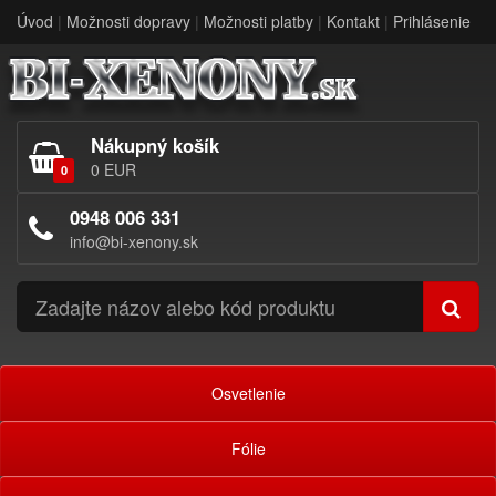
Úvod
|
Možnosti dopravy
|
Možnosti platby
|
Kontakt
|
Prihlásenie
Nákupný košík
0 EUR
0
0948 006 331
info@bi-xenony.sk
Osvetlenie
Fólie