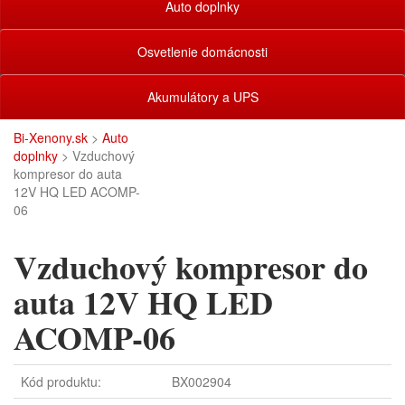
Auto doplnky
Osvetlenie domácnosti
Akumulátory a UPS
Bi-Xenony.sk
>
Auto
doplnky
> Vzduchový
kompresor do auta
12V HQ LED ACOMP-
06
Vzduchový kompresor do
auta 12V HQ LED
ACOMP-06
Kód produktu:
BX002904