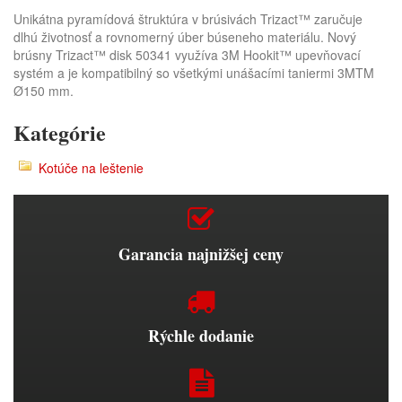
Unikátna pyramídová štruktúra v brúsivách Trizact™ zaručuje
dlhú životnosť a rovnomerný úber búseneho materiálu. Nový
brúsny Trizact™ disk 50341 využíva 3M Hookit™ upevňovací
systém a je kompatibilný so všetkými unášacími taniermi 3MTM
Ø150 mm.
Kategórie
Kotúče na leštenie
Garancia najnižšej ceny
Rýchle dodanie