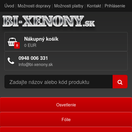
Úvod
|
Možnosti dopravy
|
Možnosti platby
|
Kontakt
|
Prihlásenie
Nákupný košík
0 EUR
0
0948 006 331
info@bi-xenony.sk
Osvetlenie
Fólie