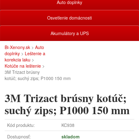
Auto doplnky
Osvetlenie domácnosti
Akumulátory a UPS
Bi-Xenony.sk
>
Auto
doplnky
>
Leštenie a
korekcia laku
>
Kotúče na leštenie
>
3M Trizact brúsny
kotúč; suchý zips; P1000 150 mm
3M Trizact brúsny kotúč;
suchý zips; P1000 150 mm
Kód produktu:
KC938
Dostupnosť:
skladom