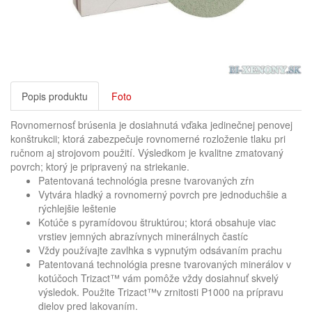
Popis produktu
Foto
Rovnomernosť brúsenia je dosiahnutá vďaka jedinečnej penovej
konštrukcii; ktorá zabezpečuje rovnomerné rozloženie tlaku pri
ručnom aj strojovom použití. Výsledkom je kvalitne zmatovaný
povrch; ktorý je pripravený na striekanie.
Patentovaná technológia presne tvarovaných zŕn
Vytvára hladký a rovnomerný povrch pre jednoduchšie a
rýchlejšie leštenie
Kotúče s pyramídovou štruktúrou; ktorá obsahuje viac
vrstiev jemných abrazívnych minerálnych častíc
Vždy používajte zavlhka s vypnutým odsávaním prachu
Patentovaná technológia presne tvarovaných minerálov v
kotúčoch Trizact™ vám pomôže vždy dosiahnuť skvelý
výsledok. Použite Trizact™v zrnitosti P1000 na prípravu
dielov pred lakovaním.