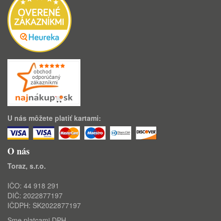
U nás môžete platiť kartami:
O nás
Toraz, s.r.o.
IČO: 44 918 291
DIČ: 2022877197
IČDPH: SK2022877197
Sme platcami DPH.