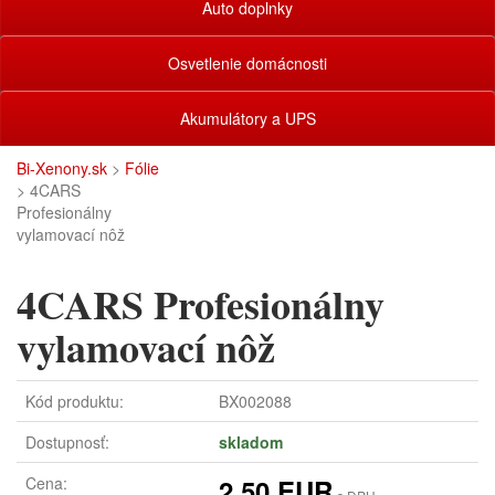
Auto doplnky
Osvetlenie domácnosti
Akumulátory a UPS
Bi-Xenony.sk
>
Fólie
> 4CARS
Profesionálny
vylamovací nôž
4CARS Profesionálny
vylamovací nôž
Kód produktu:
BX002088
Dostupnosť:
skladom
Cena:
2,50 EUR