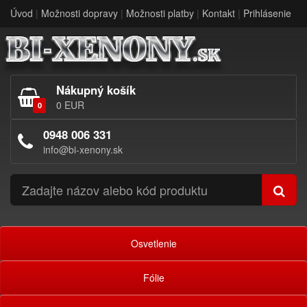
Úvod
|
Možnosti dopravy
|
Možnosti platby
|
Kontakt
|
Prihlásenie
Nákupný košík
0 EUR
0
0948 006 331
info@bi-xenony.sk
Osvetlenie
Fólie