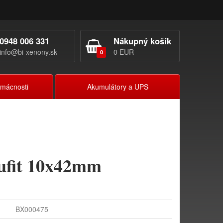
0948 006 331
Nákupný košík
info@bi-xenony.sk
0 EUR
0
omácnosti
Akumulátory a UPS
ufit 10x42mm
BX000475