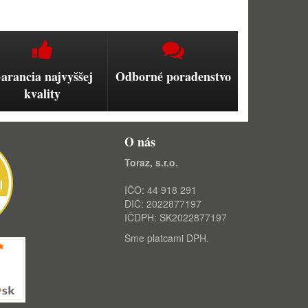
arancia najvyššej
Odborné poradenstvo
kvality
O nás
Toraz, s.r.o.
IČO: 44 918 291
DIČ: 2022877197
IČDPH: SK2022877197
Sme platcami DPH.