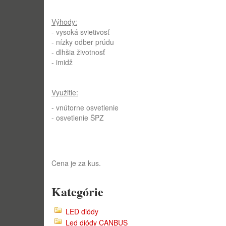
Výhody:
- vysoká svietivosť
- nízky odber prúdu
- dlhšia životnosť
- imidž
Využitie:
- vnútorne osvetlenie
- osvetlenie ŠPZ
Cena je za kus.
Kategórie
LED diódy
Led diódy CANBUS