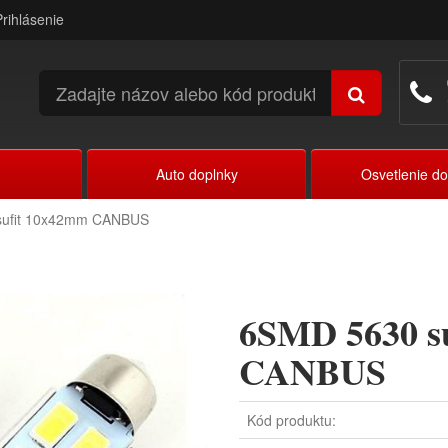
Prihlásenie
Auto doplnky
Osvetlenie d
sufit 10x42mm CANBUS
6SMD 5630 s
CANBUS
Kód produktu: