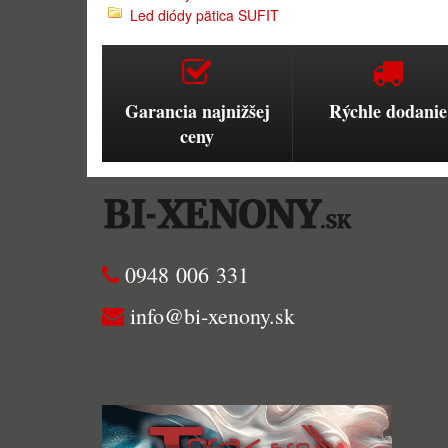
Led diódy pätica SUFIT
Garancia najnižšej
Rýchle dodanie
ceny
0948 006 331
info@bi-xenony.sk