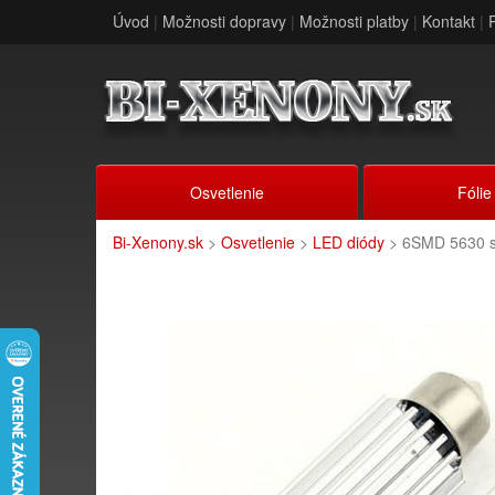
Úvod
|
Možnosti dopravy
|
Možnosti platby
|
Kontakt
|
Osvetlenie
Fólie
Bi-Xenony.sk
>
Osvetlenie
>
LED diódy
> 6SMD 5630 