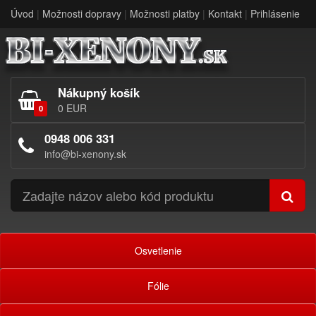
Úvod
|
Možnosti dopravy
|
Možnosti platby
|
Kontakt
|
Prihlásenie
Nákupný košík
0 EUR
0
0948 006 331
info@bi-xenony.sk
Osvetlenie
Fólie