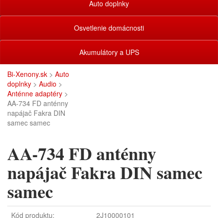
Auto doplnky
Osvetlenie domácnosti
Akumulátory a UPS
Bi-Xenony.sk
>
Auto
doplnky
>
Audio
>
Anténne adaptéry
>
AA-734 FD anténny
napájač Fakra DIN
samec samec
AA-734 FD anténny
napájač Fakra DIN samec
samec
Kód produktu:
2J10000101