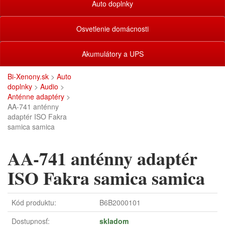
Auto doplnky
Osvetlenie domácnosti
Akumulátory a UPS
Bi-Xenony.sk
>
Auto
doplnky
>
Audio
>
Anténne adaptéry
>
AA-741 anténny
adaptér ISO Fakra
samica samica
AA-741 anténny adaptér
ISO Fakra samica samica
Kód produktu:
B6B2000101
Dostupnosť:
skladom