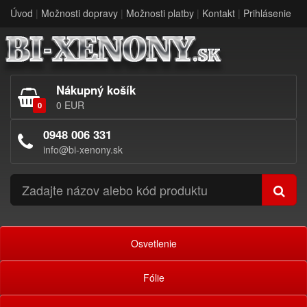
Úvod
|
Možnosti dopravy
|
Možnosti platby
|
Kontakt
|
Prihlásenie
Nákupný košík
0 EUR
0
0948 006 331
info@bi-xenony.sk
Osvetlenie
Fólie