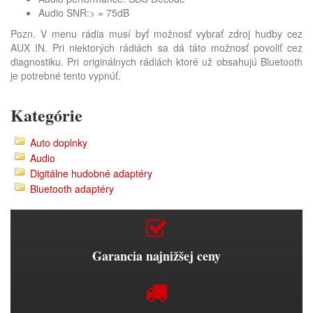
Audio SNR:> = 75dB
Pozn. V menu rádia musí byť možnosť vybrať zdroj hudby cez
AUX IN. Pri niektorých rádiách sa dá táto možnosť povoliť cez
diagnostiku. Pri originálnych rádiách ktoré už obsahujú Bluetooth
je potrebné tento vypnúť.
Kategórie
Auto doplnky
Audio
Digitálne hudobné adaptéry
Bluetooth adaptéry
Garancia najnižšej ceny