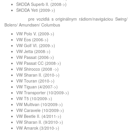
ŠKODA Superb II. (2008->)
ŠKODA Yeti (2009->)
pre vozidlá s originálnym rádiom/navigáciou Swing/
Bolero/ Amundsen/ Columbus
VW Polo V. (2009->)
VW Eos (2006->)
VW Golf VI. (2009->)
VW Jetta (2008->)
VW Passat (2006->)
VW Passat CC (2008->)
VW Shirocco (2008 ->)
VW Sharan II. (2010->)
VW Touran (2010->)
VW Tiguan (4/2007->)
VW Transporter (10/2009->)
VW T5 (10/2009->)
VW Multivan (10/2009->)
VW Caravele (10/2009->)
VW Beetle II. (4/2011->)
VW Sharan II. (9/2010->)
VW Amarok (3/2010->)