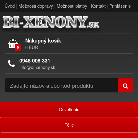
Úvod
|
Možnosti dopravy
|
Možnosti platby
|
Kontakt
|
Prihlásenie
Nákupný košík
0 EUR
0
0948 006 331
info@bi-xenony.sk
Osvetlenie
Fólie