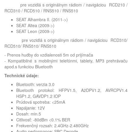
pre vozidlá s originálnym rádiom / navigáciou RCD210 /
RCD310 / RCD510 / RNS510 / RNS510
SEAT Alhambra II. (2011->)
SEAT Altea (2009->)
SEAT Leon (2009->)
pre vozidlá s originálnym rádiom / navigáciou RCD310/
RCD510/ RNS510/ RNS510
- Prenos hudby do vzdialenosti 5m od prijímača
- Kompatibilné s mobilnými telefónmi, tablety, MP3 prehrávaču
apod.s funkciou Bluetooth
Technické údaje:
Bluetooth: verzia 3.0
Bluetooth protokol: HFPV1.5, A2DPV1.2, AVRCPV1.4
HSP1.2, GAVDP1.2 IOP
Prúdová spotreba: <25mA
Napájanie: 12V
Dosah: min.5
Citlivosť: -80dBm <0.1% BER
Frekvenčný rozsah: 2.4GHz-2.480GHz
Audio performance: SBC Decode