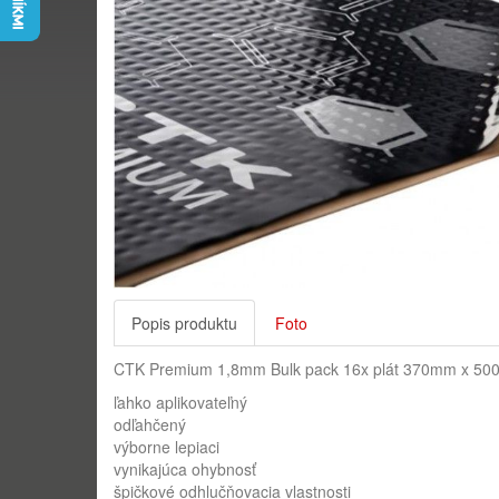
Popis produktu
Foto
CTK Premium 1,8mm Bulk pack 16x plát 370mm x 500mm j
ľahko aplikovateľný
odľahčený
výborne lepiaci
vynikajúca ohybnosť
špičkové odhlučňovacia vlastnosti