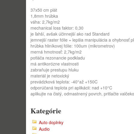
37x50 cm plát
1,8mm hrúbka
váha: 2,7kg/m2
mechanical loss faktor: 0,30
je ľahší, avšak účinnejší ako rad Standard
jemnejší raster fólie = lepšia manipulácia a ohybnosť p
hrúbka hliníkovej fólie: 100um (mikrometrov)
merná hmotnosť: 2,7kg/m2
potláča rezonancie podkladu
má antikorózne vlastnosti
zabraňuje prestupu hluku
materiál je netoxický
prevádzková teplota: -40°až +150C
odporúčaná teplota pri aplikácii: nad +10°C
aplikujte na čistý, odmastnený povrch, pritlačte valče
Kategórie
Auto doplnky
Audio