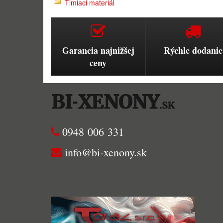
Tlmiaci materiál
Garancia najnižšej
Rýchle dodanie
ceny
0948 006 331
info@bi-xenony.sk