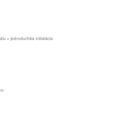
látu = jednoduchšia inštalácia
kom