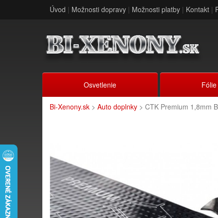
Úvod
|
Možnosti dopravy
|
Možnosti platby
|
Kontakt
|
Osvetlenie
Fólie
Bi-Xenony.sk
>
Auto doplnky
> CTK Premium 1,8mm Bu