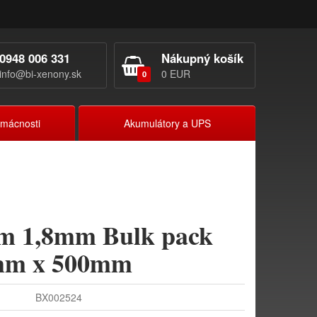
0948 006 331
Nákupný košík
info@bi-xenony.sk
0 EUR
0
omácnosti
Akumulátory a UPS
 1,8mm Bulk pack
0mm x 500mm
BX002524