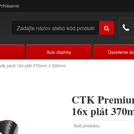
Prihlásenie
Auto doplnky
Osvetlenie d
lk pack 16x plát 370mm x 500mm
CTK Premium
16x plát 37
Kód produktu: