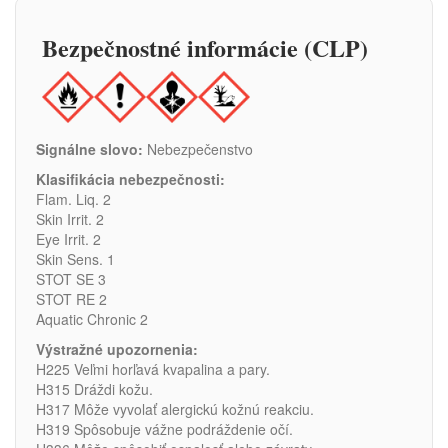
Bezpečnostné informácie (CLP)
Signálne slovo:
Nebezpečenstvo
Klasifikácia nebezpečnosti:
Flam. Liq. 2
Skin Irrit. 2
Eye Irrit. 2
Skin Sens. 1
STOT SE 3
STOT RE 2
Aquatic Chronic 2
Výstražné upozornenia:
H225 Veľmi horľavá kvapalina a pary.
H315 Dráždi kožu.
H317 Môže vyvolať alergickú kožnú reakciu.
H319 Spôsobuje vážne podráždenie očí.