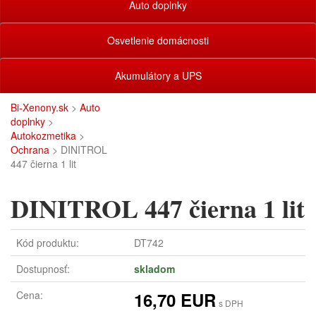
Auto doplnky
Osvetlenie domácnosti
Akumulátory a UPS
Bi-Xenony.sk
>
Auto
doplnky
>
Autokozmetika
>
Ochrana
> DINITROL
447 čierna 1 lit
DINITROL 447 čierna 1 lit
Kód produktu:
DT742
Dostupnosť:
skladom
Cena:
16,70 EUR
s DPH