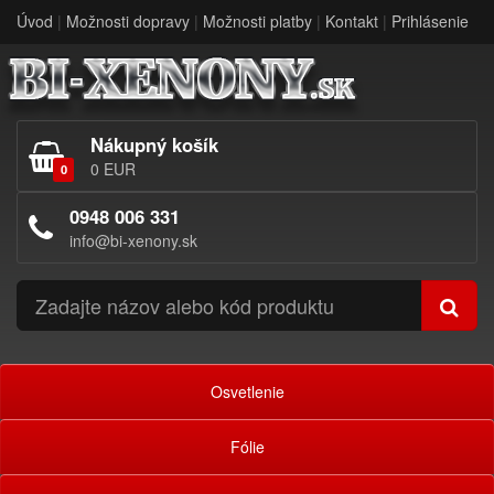
Úvod
|
Možnosti dopravy
|
Možnosti platby
|
Kontakt
|
Prihlásenie
Nákupný košík
0 EUR
0
0948 006 331
info@bi-xenony.sk
Osvetlenie
Fólie