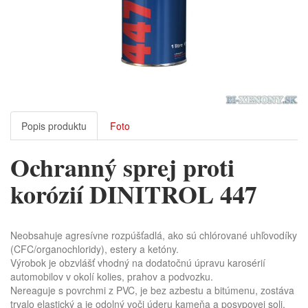
Popis produktu
Foto
Ochranný sprej proti
korózií DINITROL 447
Neobsahuje agresívne rozpúšťadlá, ako sú chlórované uhľovodíky
(CFC/organochloridy), estery a ketóny.
Výrobok je obzvlášť vhodný na dodatočnú úpravu karosérií
automobilov v okolí kolies, prahov a podvozku.
Nereaguje s povrchmi z PVC, je bez azbestu a bitúmenu, zostáva
trvalo elastický a je odolný voči úderu kameňa a posypovej soli.