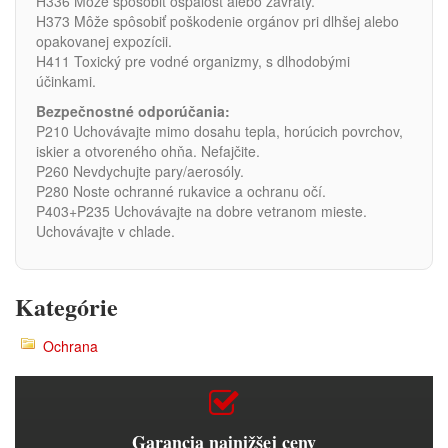
H336 Môže spôsobiť ospalosť alebo závraty.
H373 Môže spôsobiť poškodenie orgánov pri dlhšej alebo
opakovanej expozícii.
H411 Toxický pre vodné organizmy, s dlhodobými
účinkami.
Bezpečnostné odporúčania:
P210 Uchovávajte mimo dosahu tepla, horúcich povrchov,
iskier a otvoreného ohňa. Nefajčite.
P260 Nevdychujte pary/aerosóly.
P280 Noste ochranné rukavice a ochranu očí.
P403+P235 Uchovávajte na dobre vetranom mieste.
Uchovávajte v chlade.
Kategórie
Ochrana
Garancia najnižšej ceny