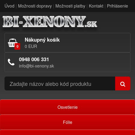
Úvod
|
Možnosti dopravy
|
Možnosti platby
|
Kontakt
|
Prihlásenie
Nákupný košík
0 EUR
0
0948 006 331
info@bi-xenony.sk
Osvetlenie
Fólie