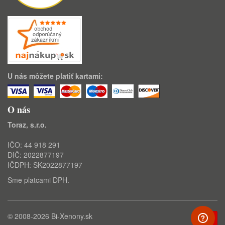
U nás môžete platiť kartami:
O nás
Toraz, s.r.o.
IČO: 44 918 291
DIČ: 2022877197
IČDPH: SK2022877197
Sme platcami DPH.
© 2008-2026
Bi-Xenony.sk