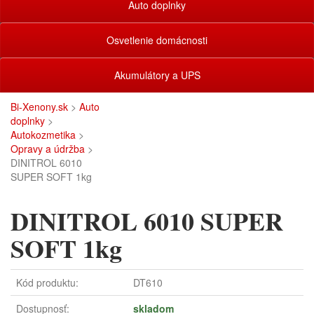
Auto doplnky
Osvetlenie domácnosti
Akumulátory a UPS
Bi-Xenony.sk
>
Auto
doplnky
>
Autokozmetika
>
Opravy a údržba
>
DINITROL 6010
SUPER SOFT 1kg
DINITROL 6010 SUPER
SOFT 1kg
Kód produktu:
DT610
Dostupnosť:
skladom