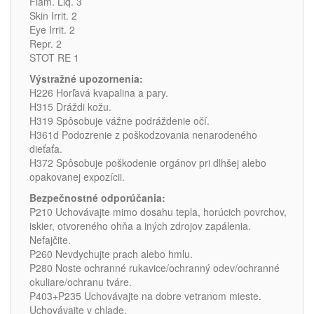
Flam. Liq. 3
Skin Irrit. 2
Eye Irrit. 2
Repr. 2
STOT RE 1
Výstražné upozornenia:
H226 Horľavá kvapalina a pary.
H315 Dráždi kožu.
H319 Spôsobuje vážne podráždenie očí.
H361d Podozrenie z poškodzovania nenarodeného
dieťaťa.
H372 Spôsobuje poškodenie orgánov pri dlhšej alebo
opakovanej expozícii.
Bezpečnostné odporúčania:
P210 Uchovávajte mimo dosahu tepla, horúcich povrchov,
iskier, otvoreného ohňa a iných zdrojov zapálenia.
Nefajčite.
P260 Nevdychujte prach alebo hmlu.
P280 Noste ochranné rukavice/ochranný odev/ochranné
okuliare/ochranu tváre.
P403+P235 Uchovávajte na dobre vetranom mieste.
Uchovávajte v chlade.