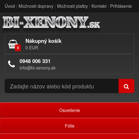
Úvod
|
Možnosti dopravy
|
Možnosti platby
|
Kontakt
|
Prihlásenie
Nákupný košík
0 EUR
0
0948 006 331
info@bi-xenony.sk
Osvetlenie
Fólie