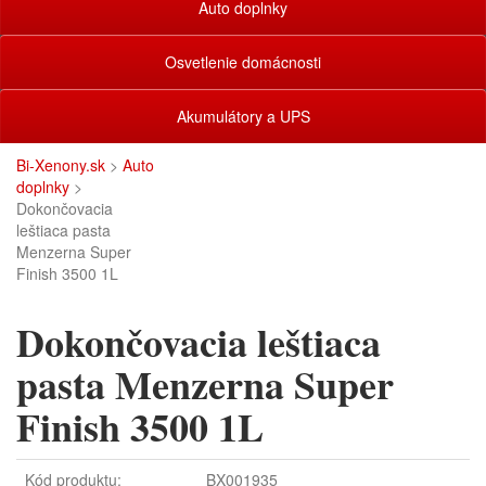
Auto doplnky
Osvetlenie domácnosti
Akumulátory a UPS
Bi-Xenony.sk
>
Auto
doplnky
>
Dokončovacia
leštiaca pasta
Menzerna Super
Finish 3500 1L
Dokončovacia leštiaca
pasta Menzerna Super
Finish 3500 1L
Kód produktu:
BX001935