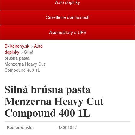
Auto doplnky
Osvetlenie domácnosti
Akumulátory a UPS
Bi-Xenony.sk
>
Auto
doplnky
> Silná
brúsna pasta
Menzerna Heavy Cut
Compound 400 1L
Silná brúsna pasta
Menzerna Heavy Cut
Compound 400 1L
Kód produktu:
BX001937