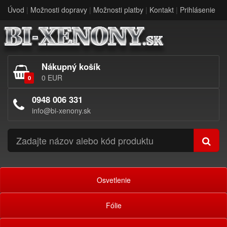
Úvod
|
Možnosti dopravy
|
Možnosti platby
|
Kontakt
|
Prihlásenie
Nákupný košík
0 EUR
0
0948 006 331
info@bi-xenony.sk
Osvetlenie
Fólie