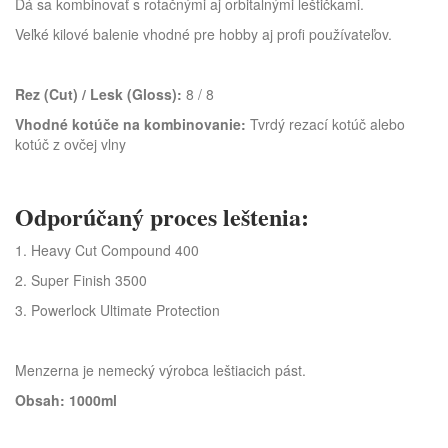
Dá sa kombinovať s rotačnými aj orbitalnými leštičkami.
Veľké kilové balenie vhodné pre hobby aj profi používateľov.
Rez (Cut) / Lesk (Gloss):
8 / 8
Vhodné kotúče na kombinovanie:
Tvrdý rezací kotúč alebo
kotúč z ovčej vlny
Odporúčaný proces leštenia:
1. Heavy Cut Compound 400
2. Super Finish 3500
3. Powerlock Ultimate Protection
Menzerna je nemecký výrobca leštiacich pást.
Obsah: 1000ml