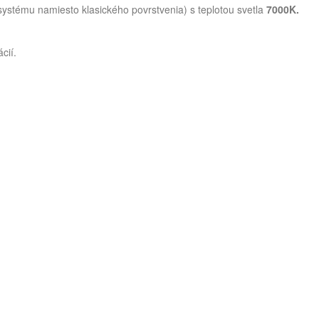
ystému namiesto klasického povrstvenia) s teplotou svetla
7000K.
cií.