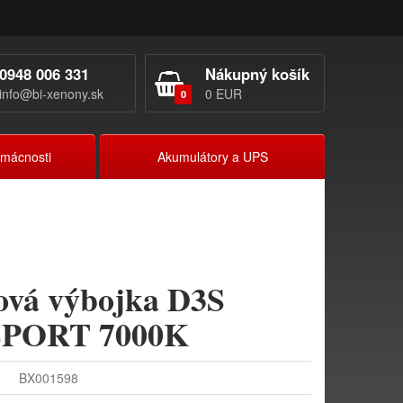
0948 006 331
Nákupný košík
info@bi-xenony.sk
0 EUR
0
omácnosti
Akumulátory a UPS
vá výbojka D3S
 SPORT 7000K
BX001598