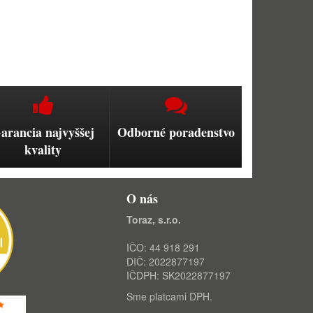
arancia najvyššej
Odborné poradenstvo
kvality
O nás
Toraz, s.r.o.
IČO: 44 918 291
DIČ: 2022877197
IČDPH: SK2022877197
Sme platcami DPH.