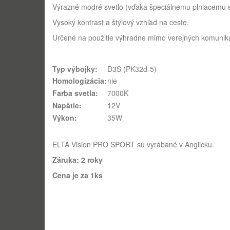
Výrazné modré svetlo (vďaka špeciálnemu plniacemu s
Vysoký kontrast a štýlový vzhľad na ceste.
Určené na použitie výhradne mimo verejných komuniká
Typ výbojky:
D3S (PK32d-5)
Homologizácia:
nie
Farba svetla:
7000K
Napätie:
12V
Výkon:
35W
ELTA Vision PRO SPORT sú vyrábané v Anglicku.
Záruka: 2 roky
Cena je za 1ks